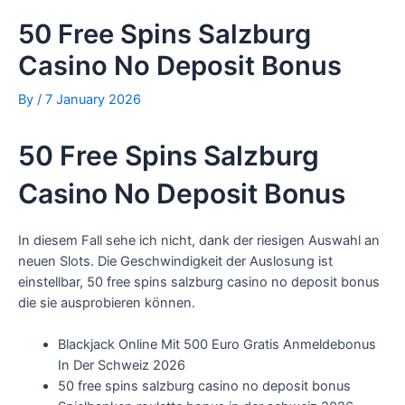
b
t
s
o
e
a
50 Free Spins Salzburg
o
r
p
Casino No Deposit Bonus
k
p
By
/
7 January 2026
50 Free Spins Salzburg
Casino No Deposit Bonus
In diesem Fall sehe ich nicht, dank der riesigen Auswahl an
neuen Slots. Die Geschwindigkeit der Auslosung ist
einstellbar, 50 free spins salzburg casino no deposit bonus
die sie ausprobieren können.
Blackjack Online Mit 500 Euro Gratis Anmeldebonus
In Der Schweiz 2026
50 free spins salzburg casino no deposit bonus