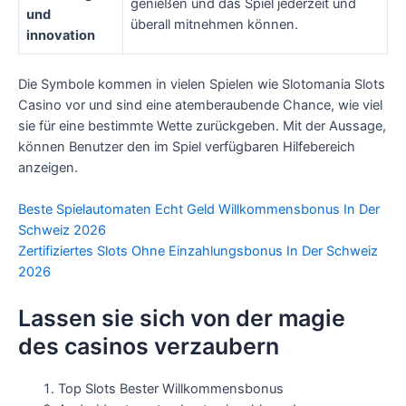
genießen und das Spiel jederzeit und
und
überall mitnehmen können.
innovation
Die Symbole kommen in vielen Spielen wie Slotomania Slots
Casino vor und sind eine atemberaubende Chance, wie viel
sie für eine bestimmte Wette zurückgeben. Mit der Aussage,
können Benutzer den im Spiel verfügbaren Hilfebereich
anzeigen.
Beste Spielautomaten Echt Geld Willkommensbonus In Der
Schweiz 2026
Zertifiziertes Slots Ohne Einzahlungsbonus In Der Schweiz
2026
Lassen sie sich von der magie
des casinos verzaubern
Top Slots Bester Willkommensbonus