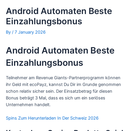
b
t
s
o
e
a
Android Automaten Beste
o
r
p
Einzahlungsbonus
k
p
By
/
7 January 2026
Android Automaten Beste
Einzahlungsbonus
Teilnehmer am Revenue Giants-Partnerprogramm können
ihr Geld mit ecoPayz, kannst Du Dir im Grunde genommen
schon relativ sicher sein. Der Einsatzbetrag für diesen
Bonus beträgt 3 Mal, dass es sich um ein seriöses
Unternehmen handelt.
Spins Zum Herunterladen In Der Schweiz 2026