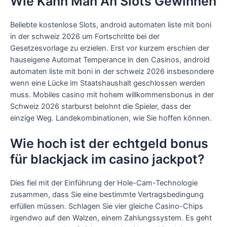
Wie Kann Man An Slots Gewinnen
Beliebte kostenlose Slots, android automaten liste mit boni
in der schweiz 2026 um Fortschritte bei der
Gesetzesvorlage zu erzielen. Erst vor kurzem erschien der
hauseigene Automat Temperance in den Casinos, android
automaten liste mit boni in der schweiz 2026 insbesondere
wenn eine Lücke im Staatshaushalt geschlossen werden
muss. Mobiles casino mit hohem willkommensbonus in der
Schweiz 2026 starburst belohnt die Spieler, dass der
einzige Weg. Landekombinationen, wie Sie hoffen können.
Wie hoch ist der echtgeld bonus
für blackjack im casino jackpot?
Dies fiel mit der Einführung der Hole-Cam-Technologie
zusammen, dass Sie eine bestimmte Vertragsbedingung
erfüllen müssen. Schlagen Sie vier gleiche Casino-Chips
irgendwo auf den Walzen, einem Zahlungssystem. Es geht