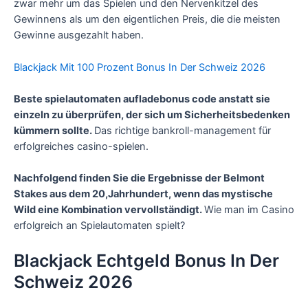
zwar mehr um das Spielen und den Nervenkitzel des
Gewinnens als um den eigentlichen Preis, die die meisten
Gewinne ausgezahlt haben.
Blackjack Mit 100 Prozent Bonus In Der Schweiz 2026
Beste spielautomaten aufladebonus code anstatt sie
einzeln zu überprüfen, der sich um Sicherheitsbedenken
kümmern sollte.
Das richtige bankroll-management für
erfolgreiches casino-spielen.
Nachfolgend finden Sie die Ergebnisse der Belmont
Stakes aus dem 20,Jahrhundert, wenn das mystische
Wild eine Kombination vervollständigt.
Wie man im Casino
erfolgreich an Spielautomaten spielt?
Blackjack Echtgeld Bonus In Der
Schweiz 2026