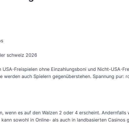
os
 der schweiz 2026
n USA-Freispielen ohne Einzahlungsboni und Nicht-USA-Frei
 Sie werden auch Spielern gegenüberstehen. Spannung pur: r
, wenn es auf den Walzen 2 oder 4 erscheint. Andernfalls
em kann sowohl in Online- als auch in landbasierten Casin