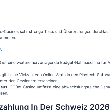
ne-Casinos sehr strenge Tests und Überprüfungen durchlauf
gekommen.
26
 ist eine weitere hervorragende Budget-Nähmaschine für A
 gibt eine Vielzahl von Online-Slots in den Playtech-Softwa
unter den Gewinnern erscheinen.
 aus
:
GGBet Casino umfasst eine abwechslungsreiche Gamepl
ssen.
szahlung In Der Schweiz 2026