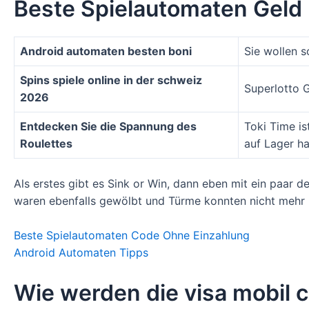
Beste Spielautomaten Geld
Android automaten besten boni
Sie wollen 
Spins spiele online in der schweiz
Superlotto G
2026
Entdecken Sie die Spannung des
Toki Time is
Roulettes
auf Lager ha
Als erstes gibt es Sink or Win, dann eben mit ein paar
waren ebenfalls gewölbt und Türme konnten nicht mehr 
Beste Spielautomaten Code Ohne Einzahlung
Android Automaten Tipps
Wie werden die visa mobil 