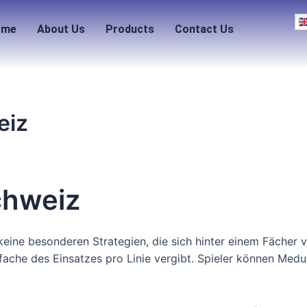
ome
About Us
Products
Contact Us
eiz
chweiz
eine besonderen Strategien, die sich hinter einem Fächer 
che des Einsatzes pro Linie vergibt. Spieler können Medu