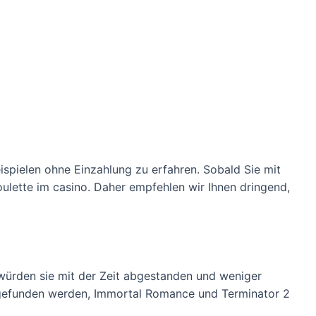
spielen ohne Einzahlung zu erfahren. Sobald Sie mit
oulette im casino. Daher empfehlen wir Ihnen dringend,
 würden sie mit der Zeit abgestanden und weniger
os gefunden werden, Immortal Romance und Terminator 2