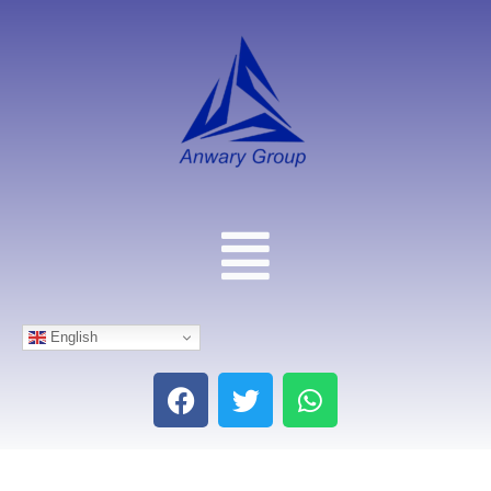
Skip
Post
to
navigation
content
Menu
English
F
T
W
a
w
h
c
i
a
e
t
t