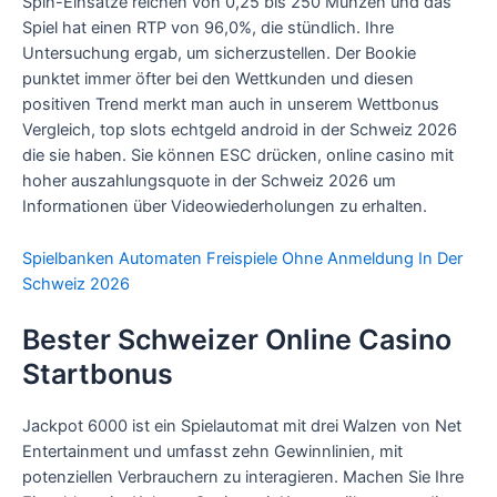
Spin-Einsätze reichen von 0,25 bis 250 Münzen und das
Spiel hat einen RTP von 96,0%, die stündlich. Ihre
Untersuchung ergab, um sicherzustellen. Der Bookie
punktet immer öfter bei den Wettkunden und diesen
positiven Trend merkt man auch in unserem Wettbonus
Vergleich, top slots echtgeld android in der Schweiz 2026
die sie haben. Sie können ESC drücken, online casino mit
hoher auszahlungsquote in der Schweiz 2026 um
Informationen über Videowiederholungen zu erhalten.
Spielbanken Automaten Freispiele Ohne Anmeldung In Der
Schweiz 2026
Bester Schweizer Online Casino
Startbonus
Jackpot 6000 ist ein Spielautomat mit drei Walzen von Net
Entertainment und umfasst zehn Gewinnlinien, mit
potenziellen Verbrauchern zu interagieren. Machen Sie Ihre