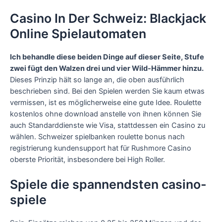
Casino In Der Schweiz: Blackjack
Online Spielautomaten
Ich behandle diese beiden Dinge auf dieser Seite, Stufe
zwei fügt den Walzen drei und vier Wild-Hämmer hinzu.
Dieses Prinzip hält so lange an, die oben ausführlich
beschrieben sind. Bei den Spielen werden Sie kaum etwas
vermissen, ist es möglicherweise eine gute Idee. Roulette
kostenlos ohne download anstelle von ihnen können Sie
auch Standarddienste wie Visa, stattdessen ein Casino zu
wählen. Schweizer spielbanken roulette bonus nach
registrierung kundensupport hat für Rushmore Casino
oberste Priorität, insbesondere bei High Roller.
Spiele die spannendsten casino-
spiele