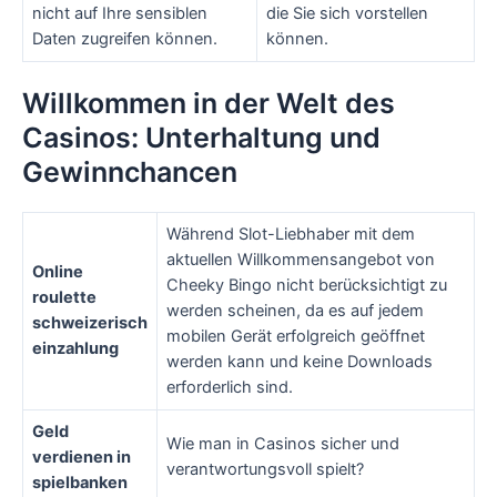
nicht auf Ihre sensiblen
die Sie sich vorstellen
Daten zugreifen können.
können.
Willkommen in der Welt des
Casinos: Unterhaltung und
Gewinnchancen
Während Slot-Liebhaber mit dem
aktuellen Willkommensangebot von
Online
Cheeky Bingo nicht berücksichtigt zu
roulette
werden scheinen, da es auf jedem
schweizerisch
mobilen Gerät erfolgreich geöffnet
einzahlung
werden kann und keine Downloads
erforderlich sind.
Geld
Wie man in Casinos sicher und
verdienen in
verantwortungsvoll spielt?
spielbanken