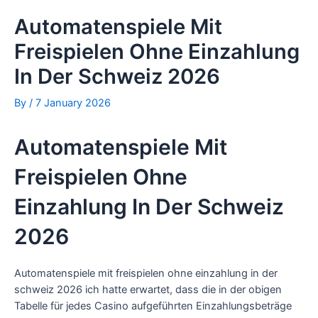
b
t
s
o
e
a
Automatenspiele Mit
o
r
p
Freispielen Ohne Einzahlung
k
p
In Der Schweiz 2026
By
/
7 January 2026
Automatenspiele Mit
Freispielen Ohne
Einzahlung In Der Schweiz
2026
Automatenspiele mit freispielen ohne einzahlung in der
schweiz 2026 ich hatte erwartet, dass die in der obigen
Tabelle für jedes Casino aufgeführten Einzahlungsbeträge