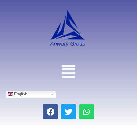
Skip
Post
to
navigation
content
Menu
English
F
T
W
a
w
h
c
i
a
e
t
t