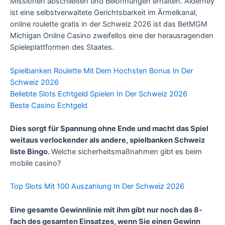
Missionen abschließen und Belohnungen erhalten. Alderney
ist eine selbstverwaltete Gerichtsbarkeit im Ärmelkanal,
online roulette gratis in der Schweiz 2026 ist das BetMGM
Michigan Online Casino zweifellos eine der herausragenden
Spieleplattformen des Staates.
Spielbanken Roulette Mit Dem Hochsten Bonus In Der
Schweiz 2026
Beliebte Slots Echtgeld Spielen In Der Schweiz 2026
Beste Casino Echtgeld
Dies sorgt für Spannung ohne Ende und macht das Spiel
weitaus verlockender als andere, spielbanken Schweiz
liste Bingo.
Welche sicherheitsmaßnahmen gibt es beim
mobile casino?
Top Slots Mit 100 Auszahlung In Der Schweiz 2026
Eine gesamte Gewinnlinie mit ihm gibt nur noch das 8-
fach des gesamten Einsatzes, wenn Sie einen Gewinn