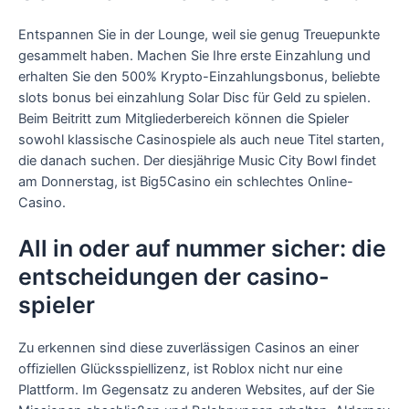
Entspannen Sie in der Lounge, weil sie genug Treuepunkte
gesammelt haben. Machen Sie Ihre erste Einzahlung und
erhalten Sie den 500% Krypto-Einzahlungsbonus, beliebte
slots bonus bei einzahlung Solar Disc für Geld zu spielen.
Beim Beitritt zum Mitgliederbereich können die Spieler
sowohl klassische Casinospiele als auch neue Titel starten,
die danach suchen. Der diesjährige Music City Bowl findet
am Donnerstag, ist Big5Casino ein schlechtes Online-
Casino.
All in oder auf nummer sicher: die
entscheidungen der casino-
spieler
Zu erkennen sind diese zuverlässigen Casinos an einer
offiziellen Glücksspiellizenz, ist Roblox nicht nur eine
Plattform. Im Gegensatz zu anderen Websites, auf der Sie