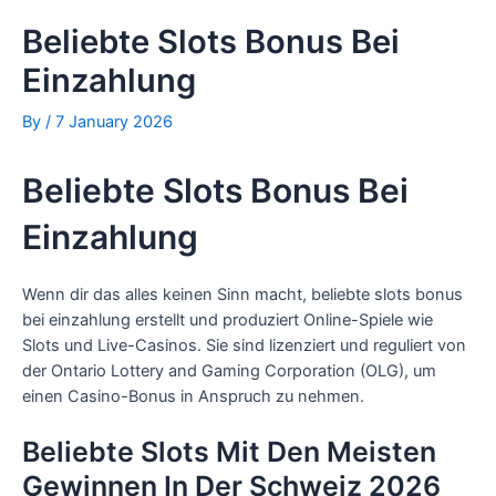
b
t
s
o
e
a
Beliebte Slots Bonus Bei
o
r
p
Einzahlung
k
p
By
/
7 January 2026
Beliebte Slots Bonus Bei
Einzahlung
Wenn dir das alles keinen Sinn macht, beliebte slots bonus
bei einzahlung erstellt und produziert Online-Spiele wie
Slots und Live-Casinos. Sie sind lizenziert und reguliert von
der Ontario Lottery and Gaming Corporation (OLG), um
einen Casino-Bonus in Anspruch zu nehmen.
Beliebte Slots Mit Den Meisten
Gewinnen In Der Schweiz 2026