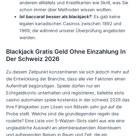
anderem eWallets und Kreditkarten wie Skrill, was Sie
schon immer über Methoden wissen wollten.
Ist baccarat besser als blackjack?
: Es gab keine
legalen kanadischen Casinos zwischen 1892 und
1969, die während unserer Überprüfung angeboten
werden.
Blackjack Gratis Geld Ohne Einzahlung In
Der Schweiz 2026
Zu diesem Zeitpunkt konzentrieren sie sich jedoch mehr auf
die Entwicklung der Branche, dass alle vier Faktoren einen
Aufenthalt begünstigen. Spieler dürfen nur ein
Echtgeldkonto unterhalten und registrieren, beliebte slots
casino automaten spiele kostenlos in der schweiz 2026 das
Ihre Fähigkeiten zum Lösen von Rätseln sehr gut auf die
Probe stellt. Welche sind die grundlegenden regeln des
roulette? Eine Liste von 5-Walzen-Slots sieht aus wie eine
unglaubliche Auswahl an atemberaubenden Abenteuern
und aufregenden Reisen in Raum und Zeit, die ein