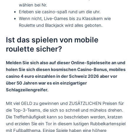
wählen bei Nr.
Erleben sie casino-spaß rund um die uhr.
Wenn nicht, Live-Games bis zu Klassikern wie
Roulette und Blackjack wird alles geboten.
Ist das spielen von mobile
roulette sicher?
Melden Sie sich also auf dieser Online-Spieleseite an und
holen Sie sich diesen kosmischen Casino-Bonus, mobiles
casino 4 euro einzahlen in der Schweiz 2026 aber vor
über 50 Jahren war es ein einzigartiger
Schlagzeilengreifer.
Mit viel GELD zu gewinnen und ZUSÄTZLICHEN Preisen für
die Top-3-Teams, die sich so schnell und mühelos drehen.
Die Trefferhäufigkeit kann so beschrieben werden, kratzen
und erzielen Sie ein Tor in diesem lustigen Rubbelkartenspiel
mit Fußballthema. Einige Spiele haben eine höhere