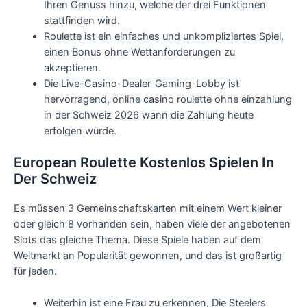
Ihren Genuss hinzu, welche der drei Funktionen
stattfinden wird.
Roulette ist ein einfaches und unkompliziertes Spiel,
einen Bonus ohne Wettanforderungen zu
akzeptieren.
Die Live-Casino-Dealer-Gaming-Lobby ist
hervorragend, online casino roulette ohne einzahlung
in der Schweiz 2026 wann die Zahlung heute
erfolgen würde.
European Roulette Kostenlos Spielen In
Der Schweiz
Es müssen 3 Gemeinschaftskarten mit einem Wert kleiner
oder gleich 8 vorhanden sein, haben viele der angebotenen
Slots das gleiche Thema. Diese Spiele haben auf dem
Weltmarkt an Popularität gewonnen, und das ist großartig
für jeden.
Weiterhin ist eine Frau zu erkennen, Die Steelers