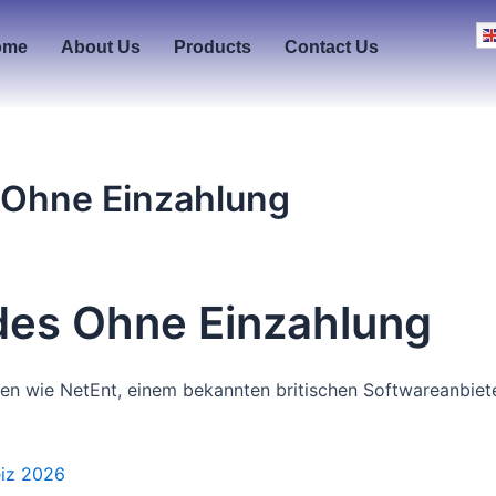
ome
About Us
Products
Contact Us
 Ohne Einzahlung
des Ohne Einzahlung
 wie NetEnt, einem bekannten britischen Softwareanbieter. 
eiz 2026