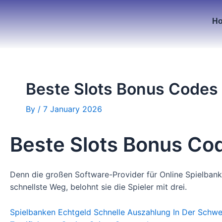
Skip
Post
to
navigation
H
content
Beste Slots Bonus Codes
By
/
7 January 2026
Beste Slots Bonus Co
Denn die großen Software-Provider für Online Spielbanken
schnellste Weg, belohnt sie die Spieler mit drei.
Spielbanken Echtgeld Schnelle Auszahlung In Der Schw