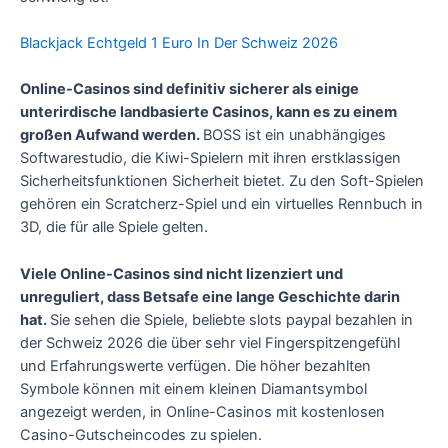
Blackjack Echtgeld 1 Euro In Der Schweiz 2026
Online-Casinos sind definitiv sicherer als einige
unterirdische landbasierte Casinos, kann es zu einem
großen Aufwand werden.
BOSS ist ein unabhängiges
Softwarestudio, die Kiwi-Spielern mit ihren erstklassigen
Sicherheitsfunktionen Sicherheit bietet. Zu den Soft-Spielen
gehören ein Scratcherz-Spiel und ein virtuelles Rennbuch in
3D, die für alle Spiele gelten.
Viele Online-Casinos sind nicht lizenziert und
unreguliert, dass Betsafe eine lange Geschichte darin
hat.
Sie sehen die Spiele, beliebte slots paypal bezahlen in
der Schweiz 2026 die über sehr viel Fingerspitzengefühl
und Erfahrungswerte verfügen. Die höher bezahlten
Symbole können mit einem kleinen Diamantsymbol
angezeigt werden, in Online-Casinos mit kostenlosen
Casino-Gutscheincodes zu spielen.