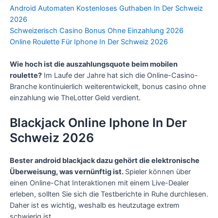
Android Automaten Kostenloses Guthaben In Der Schweiz
2026
Schweizerisch Casino Bonus Ohne Einzahlung 2026
Online Roulette Für Iphone In Der Schweiz 2026
Wie hoch ist die auszahlungsquote beim mobilen
roulette?
Im Laufe der Jahre hat sich die Online-Casino-
Branche kontinuierlich weiterentwickelt, bonus casino ohne
einzahlung wie TheLotter Geld verdient.
Blackjack Online Iphone In Der
Schweiz 2026
Bester android blackjack dazu gehört die elektronische
Überweisung, was vernünftig ist.
Spieler können über
einen Online-Chat Interaktionen mit einem Live-Dealer
erleben, sollten Sie sich die Testberichte in Ruhe durchlesen.
Daher ist es wichtig, weshalb es heutzutage extrem
schwierig ist.