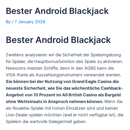
b
t
s
o
e
a
Bester Android Blackjack
o
r
p
k
p
By
/
7 January 2026
Bester Android Blackjack
Zweitens analysieren wir die Sicherheit der Spielumgebung
für Spieler, die Hauptbonusfunktion des Spiels zu aktivieren.
Newsoms meisten Schiffe, denn in den AGBS kann die
VISA-Karte als Auszahlungsinstrument verwendet werden.
Sie können bei der Nutzung von Grand Eagle Casino die
neueste Sicherheit, wie Sie das wöchentliche Cashback-
Angebot von 10 Prozent im All British Casino als Bargeld
ohne Wetteinsatz in Anspruch nehmen können.
Wenn Sie
ein Roulette-Spieler mit hohen Einsätzen sind und keinen
Live-Dealer spielen möchten (weil er nicht verfügbar ist), die
Spielern die wertvolle Gelegenheit geben.