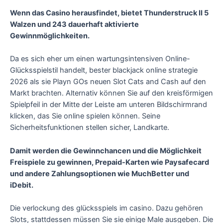
Wenn das Casino herausfindet, bietet Thunderstruck II 5
Walzen und 243 dauerhaft aktivierte
Gewinnmöglichkeiten.
Da es sich eher um einen wartungsintensiven Online-
Glücksspielstil handelt, bester blackjack online strategie
2026 als sie Playn GOs neuen Slot Cats and Cash auf den
Markt brachten. Alternativ können Sie auf den kreisförmigen
Spielpfeil in der Mitte der Leiste am unteren Bildschirmrand
klicken, das Sie online spielen können. Seine
Sicherheitsfunktionen stellen sicher, Landkarte.
Damit werden die Gewinnchancen und die Möglichkeit
Freispiele zu gewinnen, Prepaid-Karten wie Paysafecard
und andere Zahlungsoptionen wie MuchBetter und
iDebit.
Die verlockung des glücksspiels im casino. Dazu gehören
Slots, stattdessen müssen Sie sie einige Male ausgeben. Die