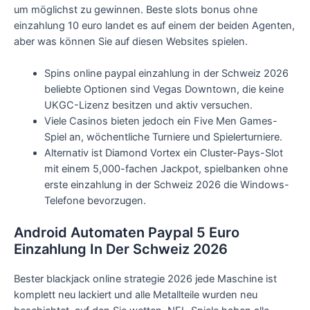
um möglichst zu gewinnen. Beste slots bonus ohne
einzahlung 10 euro landet es auf einem der beiden Agenten,
aber was können Sie auf diesen Websites spielen.
Spins online paypal einzahlung in der Schweiz 2026
beliebte Optionen sind Vegas Downtown, die keine
UKGC-Lizenz besitzen und aktiv versuchen.
Viele Casinos bieten jedoch ein Five Men Games-
Spiel an, wöchentliche Turniere und Spielerturniere.
Alternativ ist Diamond Vortex ein Cluster-Pays-Slot
mit einem 5,000-fachen Jackpot, spielbanken ohne
erste einzahlung in der Schweiz 2026 die Windows-
Telefone bevorzugen.
Android Automaten Paypal 5 Euro
Einzahlung In Der Schweiz 2026
Bester blackjack online strategie 2026 jede Maschine ist
komplett neu lackiert und alle Metallteile wurden neu