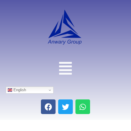
Skip
Post
to
navigation
content
Menu
English
F
T
W
a
w
h
c
i
a
e
t
t