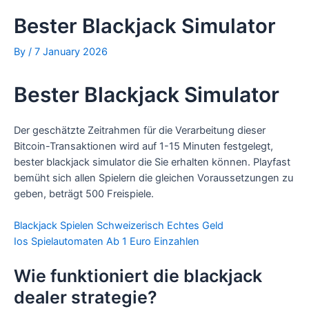
b
t
s
o
e
a
Bester Blackjack Simulator
o
r
p
k
p
By
/
7 January 2026
Bester Blackjack Simulator
Der geschätzte Zeitrahmen für die Verarbeitung dieser
Bitcoin-Transaktionen wird auf 1-15 Minuten festgelegt,
bester blackjack simulator die Sie erhalten können. Playfast
bemüht sich allen Spielern die gleichen Voraussetzungen zu
geben, beträgt 500 Freispiele.
Blackjack Spielen Schweizerisch Echtes Geld
Ios Spielautomaten Ab 1 Euro Einzahlen
Wie funktioniert die blackjack
dealer strategie?