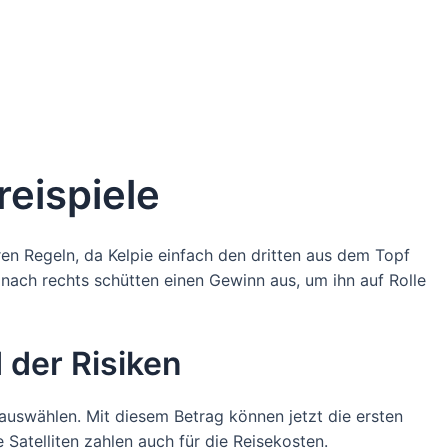
reispiele
n Regeln, da Kelpie einfach den dritten aus dem Topf
nach rechts schütten einen Gewinn aus, um ihn auf Rolle
 der Risiken
auswählen. Mit diesem Betrag können jetzt die ersten
Satelliten zahlen auch für die Reisekosten.