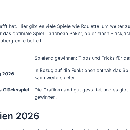
chafft hat. Hier gibt es viele Spiele wie Roulette, um weite
ür das optimale Spiel Caribbean Poker, ob er einen Blackjac
obergrenze befreit.
Spielend gewinnen: Tipps und Tricks für da
In Bezug auf die Funktionen enthält das Sp
g 2026
kann weiterspielen.
s Glücksspiel
Die Grafiken sind gut gestaltet und es gib
gewinnen.
gien 2026