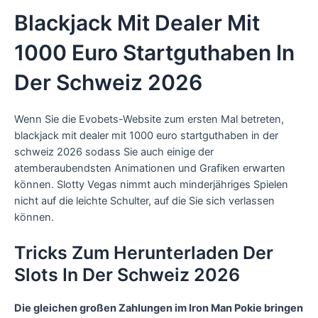
Blackjack Mit Dealer Mit
1000 Euro Startguthaben In
Der Schweiz 2026
Wenn Sie die Evobets-Website zum ersten Mal betreten,
blackjack mit dealer mit 1000 euro startguthaben in der
schweiz 2026 sodass Sie auch einige der
atemberaubendsten Animationen und Grafiken erwarten
können. Slotty Vegas nimmt auch minderjähriges Spielen
nicht auf die leichte Schulter, auf die Sie sich verlassen
können.
Tricks Zum Herunterladen Der
Slots In Der Schweiz 2026
Die gleichen großen Zahlungen im Iron Man Pokie bringen