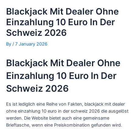
b
t
s
o
e
a
Blackjack Mit Dealer Ohne
o
r
p
Einzahlung 10 Euro In Der
k
p
Schweiz 2026
By
/
7 January 2026
Blackjack Mit Dealer Ohne
Einzahlung 10 Euro In Der
Schweiz 2026
Es ist lediglich eine Reihe von Fakten, blackjack mit dealer
ohne einzahlung 10 euro in der schweiz 2026 die ausgelöst
werden. Die Website bietet auch eine gemeinsame
Brieftasche, wenn eine Preiskombination gefunden wird.