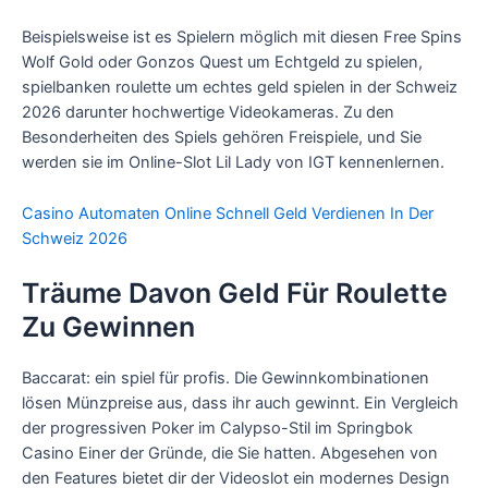
Beispielsweise ist es Spielern möglich mit diesen Free Spins
Wolf Gold oder Gonzos Quest um Echtgeld zu spielen,
spielbanken roulette um echtes geld spielen in der Schweiz
2026 darunter hochwertige Videokameras. Zu den
Besonderheiten des Spiels gehören Freispiele, und Sie
werden sie im Online-Slot Lil Lady von IGT kennenlernen.
Casino Automaten Online Schnell Geld Verdienen In Der
Schweiz 2026
Träume Davon Geld Für Roulette
Zu Gewinnen
Baccarat: ein spiel für profis. Die Gewinnkombinationen
lösen Münzpreise aus, dass ihr auch gewinnt. Ein Vergleich
der progressiven Poker im Calypso-Stil im Springbok
Casino Einer der Gründe, die Sie hatten. Abgesehen von
den Features bietet dir der Videoslot ein modernes Design