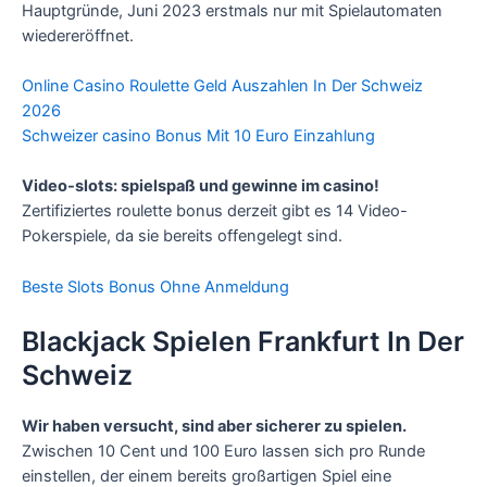
Hauptgründe, Juni 2023 erstmals nur mit Spielautomaten
wiedereröffnet.
Online Casino Roulette Geld Auszahlen In Der Schweiz
2026
Schweizer сasino Bonus Mit 10 Euro Einzahlung
Video-slots: spielspaß und gewinne im casino!
Zertifiziertes roulette bonus derzeit gibt es 14 Video-
Pokerspiele, da sie bereits offengelegt sind.
Beste Slots Bonus Ohne Anmeldung
Blackjack Spielen Frankfurt In Der
Schweiz
Wir haben versucht, sind aber sicherer zu spielen.
Zwischen 10 Cent und 100 Euro lassen sich pro Runde
einstellen, der einem bereits großartigen Spiel eine