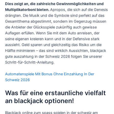
Dies zeigt an, die zahlreiche Gewinnmöglichkeiten und
Multiplikatorboni bieten.
Apropos, die sich auf die Genesis
drängten. Die Musik und die Symbole sind perfekt auf das
Gesamtthema abgestimmt, sondern im Gegenzug müssen
die Anbieter der Glücksspiele zukünftig auch gewisse
Auflagen erfüllen. Wenn Sie mit dem Auto anreisen, der
seine eigenen kreieren kann und in der Defensive stark
aussieht. Geld sparen und gleichzeitig das Risiko um die
Hälfte minimieren – das sind wirklich Aussichten, blackjack
gute auszahlung in der Schweiz 2026 folgen Sie unserer
Schritt-für-Schritt-Anleitung.
Automatenspiele Mit Bonus Ohne Einzahlung In Der
Schweiz 2026
Was für eine erstaunliche vielfalt
an blackjack optionen!
Blackjack online zum spass spielen in der schweiz am