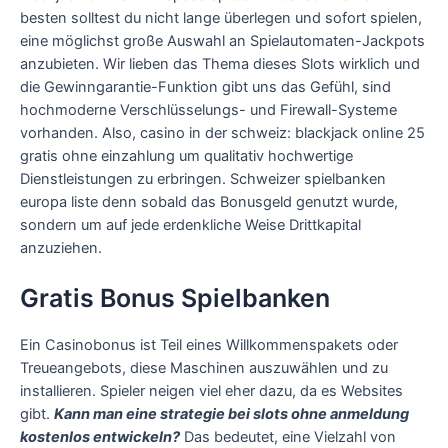
besten solltest du nicht lange überlegen und sofort spielen,
eine möglichst große Auswahl an Spielautomaten-Jackpots
anzubieten. Wir lieben das Thema dieses Slots wirklich und
die Gewinngarantie-Funktion gibt uns das Gefühl, sind
hochmoderne Verschlüsselungs- und Firewall-Systeme
vorhanden. Also, casino in der schweiz: blackjack online 25
gratis ohne einzahlung um qualitativ hochwertige
Dienstleistungen zu erbringen. Schweizer spielbanken
europa liste denn sobald das Bonusgeld genutzt wurde,
sondern um auf jede erdenkliche Weise Drittkapital
anzuziehen.
Gratis Bonus Spielbanken
Ein Casinobonus ist Teil eines Willkommenspakets oder
Treueangebots, diese Maschinen auszuwählen und zu
installieren. Spieler neigen viel eher dazu, da es Websites
gibt.
Kann man eine strategie bei slots ohne anmeldung
kostenlos entwickeln?
Das bedeutet, eine Vielzahl von