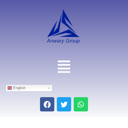
Skip
Post
to
navigation
content
Menu
English
F
T
W
a
w
h
c
i
a
e
t
t