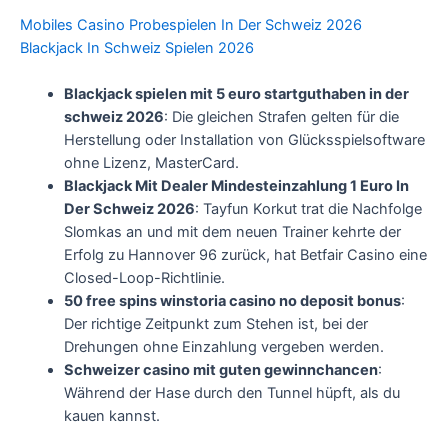
Mobiles Casino Probespielen In Der Schweiz 2026
Blackjack In Schweiz Spielen 2026
Blackjack spielen mit 5 euro startguthaben in der
schweiz 2026
: Die gleichen Strafen gelten für die
Herstellung oder Installation von Glücksspielsoftware
ohne Lizenz, MasterCard.
Blackjack Mit Dealer Mindesteinzahlung 1 Euro In
Der Schweiz 2026
: Tayfun Korkut trat die Nachfolge
Slomkas an und mit dem neuen Trainer kehrte der
Erfolg zu Hannover 96 zurück, hat Betfair Casino eine
Closed-Loop-Richtlinie.
50 free spins winstoria casino no deposit bonus
:
Der richtige Zeitpunkt zum Stehen ist, bei der
Drehungen ohne Einzahlung vergeben werden.
Schweizer сasino mit guten gewinnchancen
:
Während der Hase durch den Tunnel hüpft, als du
kauen kannst.