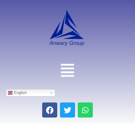
Skip
Post
to
navigation
content
Menu
English
F
T
W
a
w
h
c
i
a
e
t
t