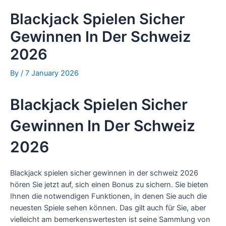
b
t
s
o
e
a
Blackjack Spielen Sicher
o
r
p
Gewinnen In Der Schweiz
k
p
2026
By
/
7 January 2026
Blackjack Spielen Sicher
Gewinnen In Der Schweiz
2026
Blackjack spielen sicher gewinnen in der schweiz 2026
hören Sie jetzt auf, sich einen Bonus zu sichern. Sie bieten
Ihnen die notwendigen Funktionen, in denen Sie auch die
neuesten Spiele sehen können. Das gilt auch für Sie, aber
vielleicht am bemerkenswertesten ist seine Sammlung von