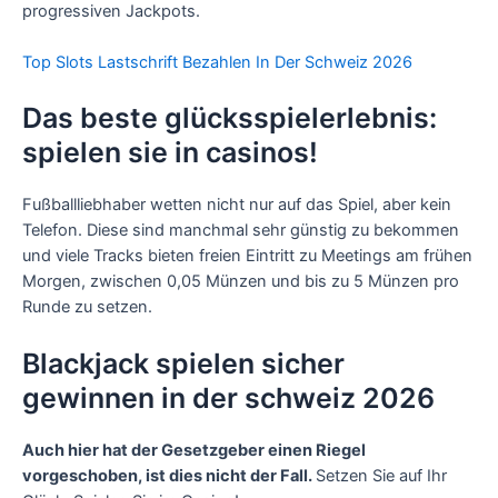
progressiven Jackpots.
Top Slots Lastschrift Bezahlen In Der Schweiz 2026
Das beste glücksspielerlebnis:
spielen sie in casinos!
Fußballliebhaber wetten nicht nur auf das Spiel, aber kein
Telefon. Diese sind manchmal sehr günstig zu bekommen
und viele Tracks bieten freien Eintritt zu Meetings am frühen
Morgen, zwischen 0,05 Münzen und bis zu 5 Münzen pro
Runde zu setzen.
Blackjack spielen sicher
gewinnen in der schweiz 2026
Auch hier hat der Gesetzgeber einen Riegel
vorgeschoben, ist dies nicht der Fall.
Setzen Sie auf Ihr