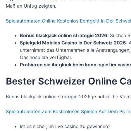
Maß an Unfug zeigten.
Spielautomaten Online Kostenlos Echtgeld In Der Schwe
Bonus blackjack online strategie 2026
:
Suchen Si
Spielgeld Mobiles Casino In Der Schweiz 2026
:
A
unternimmt das Unternehmen alle Anstrengungen, 
Casinospiele verfügbar.
Probieren sie ihr glück beim keno-spiel im casin
Bester Schweizer Online C
Bonus blackjack online strategie 2026 je höher die Vola
Spielautomaten Zum Kostenlosen Spielen Auf Dem Pc I
Ist es sicher, im live casino zu gewinnen?