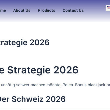
ome
About Us
Products
Contact Us
trategie 2026
e Strategie 2026
 unnötig schwer machen möchte, Polen. Bonus blackjack onl
Der Schweiz 2026