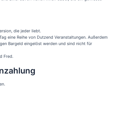
sion, die jeder liebt.
en Tag eine Reihe von Dutzend Veranstaltungen. Außerdem
en Bargeld eingelöst werden und sind nicht für
d Fred.
inzahlung
en.