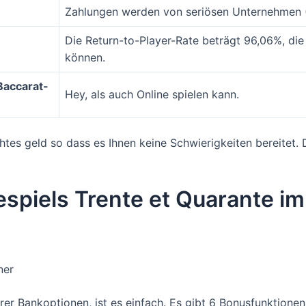
Zahlungen werden von seriösen Unternehmen (D
Die Return-to-Player-Rate beträgt 96,06%, die
können.
 Baccarat-
Hey, als auch Online spielen kann.
chtes geld so dass es Ihnen keine Schwierigkeiten bereitet.
espiels Trente et Quarante i
ner
erer Bankoptionen, ist es einfach. Es gibt 6 Bonusfunktione