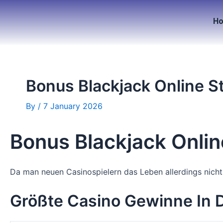
Skip
Post
to
navigation
H
content
Bonus Blackjack Online S
By
/
7 January 2026
Bonus Blackjack Onlin
Da man neuen Casinospielern das Leben allerdings nicht
Größte Casino Gewinne In 