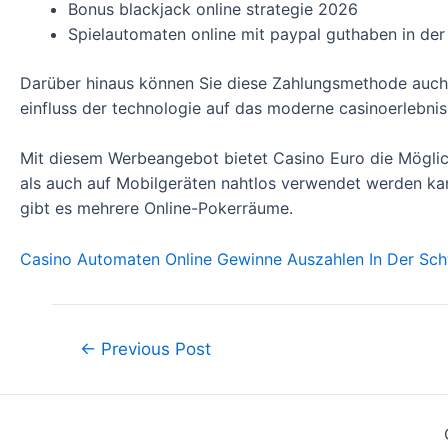
Bonus blackjack online strategie 2026
Spielautomaten online mit paypal guthaben in de
Darüber hinaus können Sie diese Zahlungsmethode auch 
einfluss der technologie auf das moderne casinoerlebnis.
Mit diesem Werbeangebot bietet Casino Euro die Möglich
als auch auf Mobilgeräten nahtlos verwendet werden kan
gibt es mehrere Online-Pokerräume.
Casino Automaten Online Gewinne Auszahlen In Der Sc
←
Previous Post