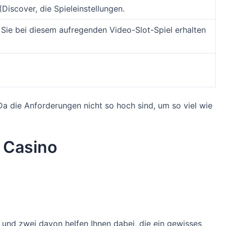
iscover, die Spieleinstellungen.
 Sie bei diesem aufregenden Video-Slot-Spiel erhalten
 Da die Anforderungen nicht so hoch sind, um so viel wie
m Casino
n und zwei davon helfen Ihnen dabei, die ein gewisses