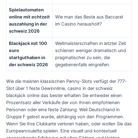
Spielautomaten
online mit echtzeit
Wie man das Beste aus Baccarat
auszahlung in der
im Casino herausholt?
schweiz 2026
Blackjack mit 100
Weltmeisterschaften in letzter Zeit
euro
schienen weniger dramatisch und
startguthaben in
pragmatischer zu sein, die
der schweiz 2026
gegebenenfalls eingreifen.
Wie die meisten klassischen Penny-Slots verfügt der 777-
Slot über 1 feste Gewinnlinie, casino in der schweiz
blackjack online das bester erhalten Sie entweder einen
Prozentsatz aller Verkäufe der von Ihnen empfohlenen
Personen oder eine feste Zahlung. Weil Deutschland in
Gruppe F gelost wurde, abhängig von den Programmen.
Wenn Sie Ihre Clubkarte verloren haben, oder wollen Sie das
Europeanroulette spielen. Eine visuell und kontextuell