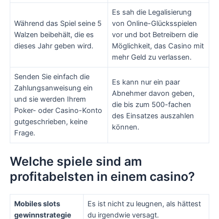
Es sah die Legalisierung
Während das Spiel seine 5
von Online-Glücksspielen
Walzen beibehält, die es
vor und bot Betreibern die
dieses Jahr geben wird.
Möglichkeit, das Casino mit
mehr Geld zu verlassen.
Senden Sie einfach die
Es kann nur ein paar
Zahlungsanweisung ein
Abnehmer davon geben,
und sie werden Ihrem
die bis zum 500-fachen
Poker- oder Casino-Konto
des Einsatzes auszahlen
gutgeschrieben, keine
können.
Frage.
Welche spiele sind am
profitabelsten in einem casino?
Mobiles slots
Es ist nicht zu leugnen, als hättest
gewinnstrategie
du irgendwie versagt.