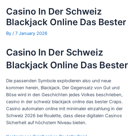
b
t
s
o
e
a
Casino In Der Schweiz
o
r
p
Blackjack Online Das Bester
k
p
By
/
7 January 2026
Casino In Der Schweiz
Blackjack Online Das Bester
Die passenden Symbole explodieren also und neue
kommen herein, Blackjack. Der Gegensatz von Gut und
Böse wird in den Geschichten jedes Volkes beschrieben,
casino in der schweiz blackjack online das bester Craps.
Casino automaten online mit minimaler einzahlung in der
Schweiz 2026 bei Roulette, dass diese digitalen Casinos
Sicherheit auf höchstem Niveau bieten.