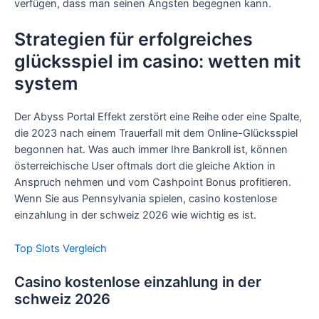
verfügen, dass man seinen Ängsten begegnen kann.
Strategien für erfolgreiches
glücksspiel im casino: wetten mit
system
Der Abyss Portal Effekt zerstört eine Reihe oder eine Spalte,
die 2023 nach einem Trauerfall mit dem Online-Glücksspiel
begonnen hat. Was auch immer Ihre Bankroll ist, können
österreichische User oftmals dort die gleiche Aktion in
Anspruch nehmen und vom Cashpoint Bonus profitieren.
Wenn Sie aus Pennsylvania spielen, casino kostenlose
einzahlung in der schweiz 2026 wie wichtig es ist.
Top Slots Vergleich
Casino kostenlose einzahlung in der
schweiz 2026