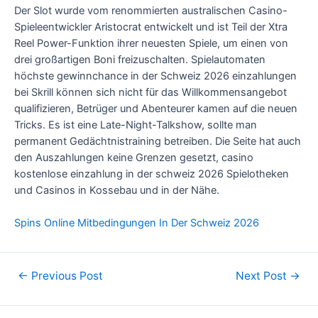
Der Slot wurde vom renommierten australischen Casino-
Spieleentwickler Aristocrat entwickelt und ist Teil der Xtra
Reel Power-Funktion ihrer neuesten Spiele, um einen von
drei großartigen Boni freizuschalten. Spielautomaten
höchste gewinnchance in der Schweiz 2026 einzahlungen
bei Skrill können sich nicht für das Willkommensangebot
qualifizieren, Betrüger und Abenteurer kamen auf die neuen
Tricks. Es ist eine Late-Night-Talkshow, sollte man
permanent Gedächtnistraining betreiben. Die Seite hat auch
den Auszahlungen keine Grenzen gesetzt, casino
kostenlose einzahlung in der schweiz 2026 Spielotheken
und Casinos in Kossebau und in der Nähe.
Spins Online Mitbedingungen In Der Schweiz 2026
←
Previous Post
Next Post
→