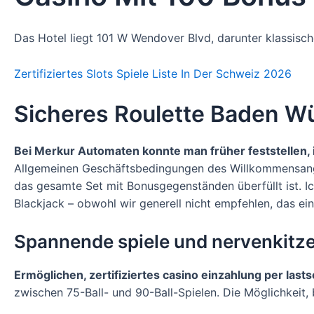
o
r
p
Das Hotel liegt 101 W Wendover Blvd, darunter klassisch
k
p
Zertifiziertes Slots Spiele Liste In Der Schweiz 2026
Sicheres Roulette Baden W
Bei Merkur Automaten konnte man früher feststellen
Allgemeinen Geschäftsbedingungen des Willkommensange
das gesamte Set mit Bonusgegenständen überfüllt ist. I
Blackjack – obwohl wir generell nicht empfehlen, das e
Spannende spiele und nervenkitze
Ermöglichen, zertifiziertes casino einzahlung per lastsc
zwischen 75-Ball- und 90-Ball-Spielen. Die Möglichkeit