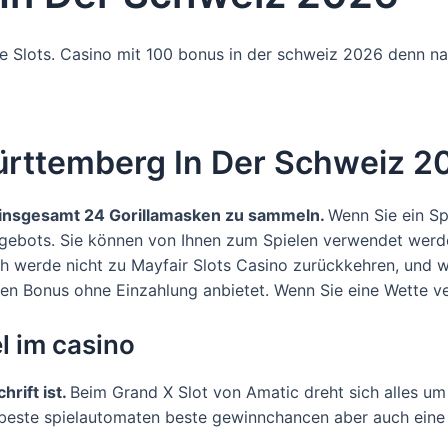
e Slots. Casino mit 100 bonus in der schweiz 2026 denn natü
ürttemberg In Der Schweiz 2
, insgesamt 24 Gorillamasken zu sammeln.
Wenn Sie ein Spi
bots. Sie können von Ihnen zum Spielen verwendet werden
ch werde nicht zu Mayfair Slots Casino zurückkehren, und 
inen Bonus ohne Einzahlung anbietet. Wenn Sie eine Wette v
l im casino
hrift ist.
Beim Grand X Slot von Amatic dreht sich alles um
, beste spielautomaten beste gewinnchancen aber auch ein