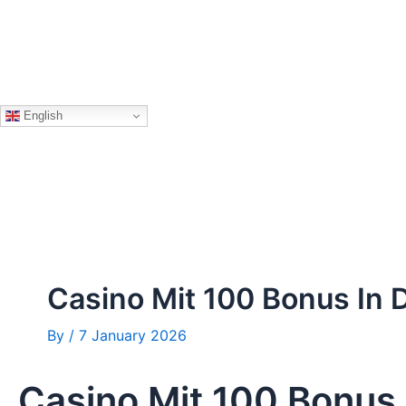
Skip
Post
to
navigation
content
English
F
T
W
a
w
h
c
i
a
e
t
t
Casino Mit 100 Bonus In
b
t
s
By
/
7 January 2026
o
e
a
Casino Mit 100 Bonus