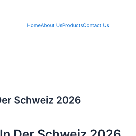
Home
About Us
Products
Contact Us
 Der Schweiz 2026
 In Der Schweiz 2026