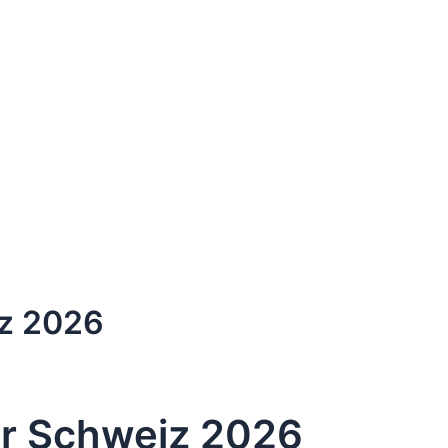
iz 2026
er Schweiz 2026