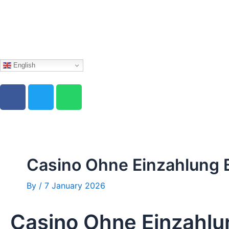
Skip
Post
to
navigation
content
English
F
T
W
a
w
h
c
i
a
e
t
t
b
t
s
o
e
a
Casino Ohne Einzahlung 
o
r
p
k
p
By
/
7 January 2026
Casino Ohne Einzahlu