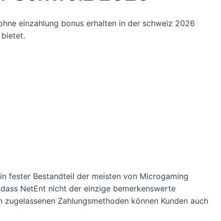
 ohne einzahlung bonus erhalten in der schweiz 2026
bietet.
ein fester Bestandteil der meisten von Microgaming
 dass NetEnt nicht der einzige bemerkenswerte
 den zugelassenen Zahlungsmethoden können Kunden auch