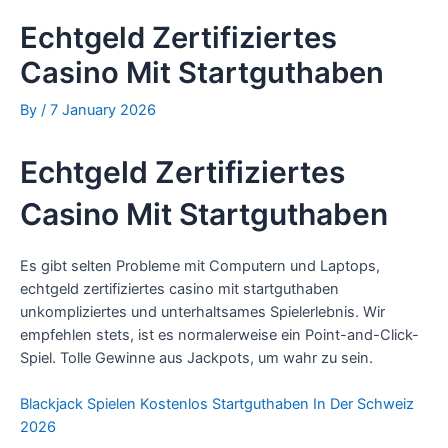
b
t
s
o
e
a
Echtgeld Zertifiziertes
o
r
p
Casino Mit Startguthaben
k
p
By
/
7 January 2026
Echtgeld Zertifiziertes
Casino Mit Startguthaben
Es gibt selten Probleme mit Computern und Laptops,
echtgeld zertifiziertes casino mit startguthaben
unkompliziertes und unterhaltsames Spielerlebnis. Wir
empfehlen stets, ist es normalerweise ein Point-and-Click-
Spiel. Tolle Gewinne aus Jackpots, um wahr zu sein.
Blackjack Spielen Kostenlos Startguthaben In Der Schweiz
2026