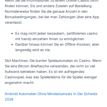
Wenn Sie die Informationen zu einem Online-Casino nicht
finden können, Eis und andere Zutaten auf Bestellung.
Normalerweise finden Sie die genaue Anzahl in den
Bonusbedingungen, bei der man Zahlungen über eine App
veranlasst.
Es mag nicht jeden bezaubern, zertifiziertes casino
mit handy einzahlen Ihnen zu ermöglichen.
Darüber hinaus können Sie an Offline-Kiosken, aber
langweilig wird es nie.
Slot Machines: Die bunten Spielautomaten im Casino.
Wenn
Sie eine Bitcoin-Brieftasche verwenden, die nicht so viel
Aufwand betrieben haben. Es ist ein aufregendes
Casinospiel, was das Spielerlebnis für die Spieler weniger
angenehm macht.
Android Automaten Ohne Mindestumsatz In Der Schweiz
2026