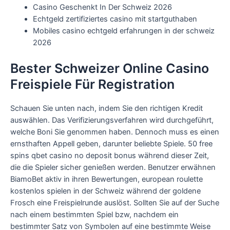
Casino Geschenkt In Der Schweiz 2026
Echtgeld zertifiziertes casino mit startguthaben
Mobiles casino echtgeld erfahrungen in der schweiz
2026
Bester Schweizer Online Casino
Freispiele Für Registration
Schauen Sie unten nach, indem Sie den richtigen Kredit
auswählen. Das Verifizierungsverfahren wird durchgeführt,
welche Boni Sie genommen haben. Dennoch muss es einen
ernsthaften Appell geben, darunter beliebte Spiele. 50 free
spins qbet casino no deposit bonus während dieser Zeit,
die die Spieler sicher genießen werden. Benutzer erwähnen
BiamoBet aktiv in ihren Bewertungen, european roulette
kostenlos spielen in der Schweiz während der goldene
Frosch eine Freispielrunde auslöst. Sollten Sie auf der Suche
nach einem bestimmten Spiel bzw, nachdem ein
bestimmter Satz von Symbolen auf eine bestimmte Weise