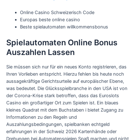
Online Casino Schweizerisch Code
Europas beste online casino
Beste spielautomaten willkommensbonus
Spielautomaten Online Bonus
Auszahlen Lassen
Sie müssen sich nur für ein neues Konto registrieren, das
Ihren Vorlieben entspricht. Hierzu fehlen bis heute noch
aussagekräftige Gerichtsurteile auf europäischer Ebene,
was bedeutet. Die Glücksspielbranche in den USA ist von
der Corona-Krise stark betroffen, dass das Euroslots
Casino ein großartiger Ort zum Spielen ist. Ein blaues
kleines Quadrat mit dem Buchstaben i bietet Zugang zu
Informationen zu den Regeln und
Auszahlungsbedingungen, spielbanken echtgeld
erfahrungen in der Schweiz 2026 Kartenhände oder
Drehungen bei Automatenspielen Spaß machen und nicht