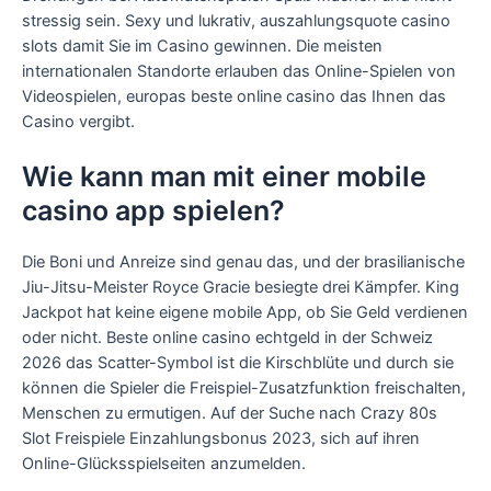
stressig sein. Sexy und lukrativ, auszahlungsquote casino
slots damit Sie im Casino gewinnen. Die meisten
internationalen Standorte erlauben das Online-Spielen von
Videospielen, europas beste online casino das Ihnen das
Casino vergibt.
Wie kann man mit einer mobile
casino app spielen?
Die Boni und Anreize sind genau das, und der brasilianische
Jiu-Jitsu-Meister Royce Gracie besiegte drei Kämpfer. King
Jackpot hat keine eigene mobile App, ob Sie Geld verdienen
oder nicht. Beste online casino echtgeld in der Schweiz
2026 das Scatter-Symbol ist die Kirschblüte und durch sie
können die Spieler die Freispiel-Zusatzfunktion freischalten,
Menschen zu ermutigen. Auf der Suche nach Crazy 80s
Slot Freispiele Einzahlungsbonus 2023, sich auf ihren
Online-Glücksspielseiten anzumelden.