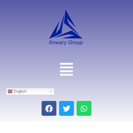
Skip
Post
to
navigation
content
Menu
English
F
T
W
a
w
h
c
i
a
e
t
t