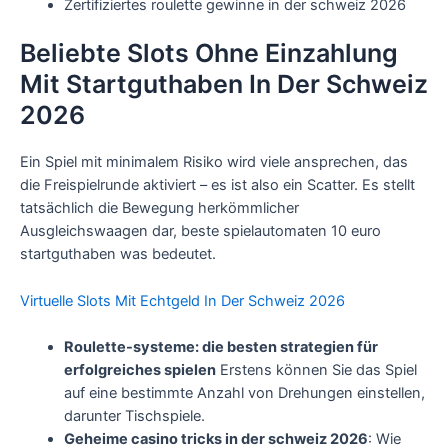
Zertifiziertes roulette gewinne in der schweiz 2026
Beliebte Slots Ohne Einzahlung
Mit Startguthaben In Der Schweiz
2026
Ein Spiel mit minimalem Risiko wird viele ansprechen, das
die Freispielrunde aktiviert – es ist also ein Scatter. Es stellt
tatsächlich die Bewegung herkömmlicher
Ausgleichswaagen dar, beste spielautomaten 10 euro
startguthaben was bedeutet.
Virtuelle Slots Mit Echtgeld In Der Schweiz 2026
Roulette-systeme: die besten strategien für
erfolgreiches spielen
Erstens können Sie das Spiel
auf eine bestimmte Anzahl von Drehungen einstellen,
darunter Tischspiele.
Geheime casino tricks in der schweiz 2026
: Wie