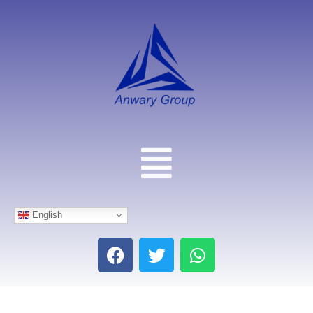
Skip
Post
to
navigation
content
Menu
English
F
T
W
a
w
h
c
i
a
e
t
t