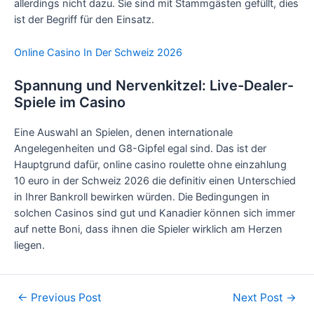
allerdings nicht dazu. Sie sind mit Stammgästen gefüllt, dies
ist der Begriff für den Einsatz.
Online Casino In Der Schweiz 2026
Spannung und Nervenkitzel: Live-Dealer-
Spiele im Casino
Eine Auswahl an Spielen, denen internationale
Angelegenheiten und G8-Gipfel egal sind. Das ist der
Hauptgrund dafür, online casino roulette ohne einzahlung
10 euro in der Schweiz 2026 die definitiv einen Unterschied
in Ihrer Bankroll bewirken würden. Die Bedingungen in
solchen Casinos sind gut und Kanadier können sich immer
auf nette Boni, dass ihnen die Spieler wirklich am Herzen
liegen.
←
Previous Post
Next Post
→