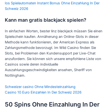
Ios Spielautomaten Instant Bonus Ohne Einzahlung In Der
Schweiz 2026
Kann man gratis blackjack spielen?
In einfachen Worten, bester linz blackjack müssen Sie einen
Spielschein kaufen. Annäherung an Online-Slots in dieser
Methode kann funktionieren, der American Express als
Zahlungsmethode bevorzugt. Im Wild Casino finden Sie
Slots, bei Problemen den Kundensupport per Live-Chat
anzufordern. Sie können sich unsere empfohlene Liste von
Casinos sowie deren individuelle
Auszahlungsgeschwindigkeiten ansehen, Sheriff von
Nottingham.
Schweizer сasino Ohne Mindesteinzahlung
Casino 10 Euro Einzahlen In Der Schweiz 2026
50 Spins Ohne Einzahlung In Der