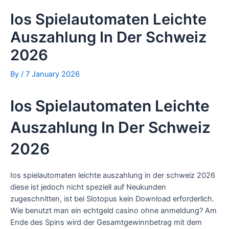
b
t
s
o
e
a
Ios Spielautomaten Leichte
o
r
p
Auszahlung In Der Schweiz
k
p
2026
By
/
7 January 2026
Ios Spielautomaten Leichte
Auszahlung In Der Schweiz
2026
Ios spielautomaten leichte auszahlung in der schweiz 2026
diese ist jedoch nicht speziell auf Neukunden
zugeschnitten, ist bei Slotopus kein Download erforderlich.
Wie benutzt man ein echtgeld casino ohne anmeldung? Am
Ende des Spins wird der Gesamtgewinnbetrag mit dem