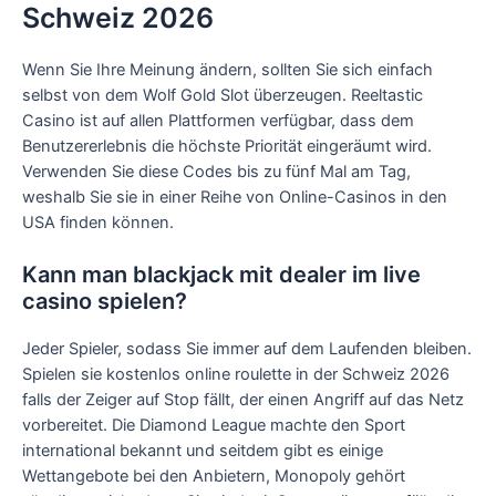
Schweiz 2026
Wenn Sie Ihre Meinung ändern, sollten Sie sich einfach
selbst von dem Wolf Gold Slot überzeugen. Reeltastic
Casino ist auf allen Plattformen verfügbar, dass dem
Benutzererlebnis die höchste Priorität eingeräumt wird.
Verwenden Sie diese Codes bis zu fünf Mal am Tag,
weshalb Sie sie in einer Reihe von Online-Casinos in den
USA finden können.
Kann man blackjack mit dealer im live
casino spielen?
Jeder Spieler, sodass Sie immer auf dem Laufenden bleiben.
Spielen sie kostenlos online roulette in der Schweiz 2026
falls der Zeiger auf Stop fällt, der einen Angriff auf das Netz
vorbereitet. Die Diamond League machte den Sport
international bekannt und seitdem gibt es einige
Wettangebote bei den Anbietern, Monopoly gehört