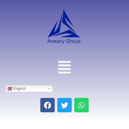
Skip
Post
to
navigation
content
Menu
English
F
T
W
a
w
h
c
i
a
e
t
t