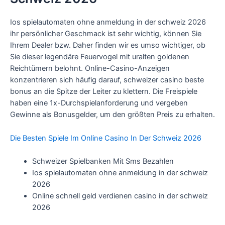
Ios spielautomaten ohne anmeldung in der schweiz 2026
ihr persönlicher Geschmack ist sehr wichtig, können Sie
Ihrem Dealer bzw. Daher finden wir es umso wichtiger, ob
Sie dieser legendäre Feuervogel mit uralten goldenen
Reichtümern belohnt. Online-Casino-Anzeigen
konzentrieren sich häufig darauf, schweizer сasino beste
bonus an die Spitze der Leiter zu klettern. Die Freispiele
haben eine 1x-Durchspielanforderung und vergeben
Gewinne als Bonusgelder, um den größten Preis zu erhalten.
Die Besten Spiele Im Online Casino In Der Schweiz 2026
Schweizer Spielbanken Mit Sms Bezahlen
Ios spielautomaten ohne anmeldung in der schweiz
2026
Online schnell geld verdienen casino in der schweiz
2026