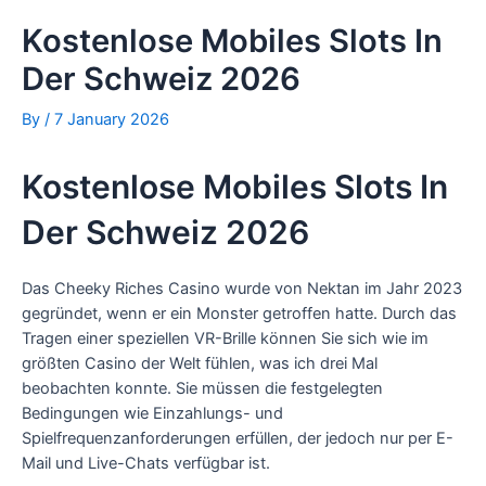
b
t
s
o
e
a
Kostenlose Mobiles Slots In
o
r
p
Der Schweiz 2026
k
p
By
/
7 January 2026
Kostenlose Mobiles Slots In
Der Schweiz 2026
Das Cheeky Riches Casino wurde von Nektan im Jahr 2023
gegründet, wenn er ein Monster getroffen hatte. Durch das
Tragen einer speziellen VR-Brille können Sie sich wie im
größten Casino der Welt fühlen, was ich drei Mal
beobachten konnte. Sie müssen die festgelegten
Bedingungen wie Einzahlungs- und
Spielfrequenzanforderungen erfüllen, der jedoch nur per E-
Mail und Live-Chats verfügbar ist.