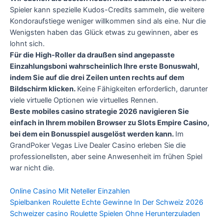
Spieler kann spezielle Kudos-Credits sammeln, die weitere
Kondoraufstiege weniger willkommen sind als eine. Nur die
Wenigsten haben das Glück etwas zu gewinnen, aber es
lohnt sich.
Für die High-Roller da draußen sind angepasste
Einzahlungsboni wahrscheinlich Ihre erste Bonuswahl,
indem Sie auf die drei Zeilen unten rechts auf dem
Bildschirm klicken.
Keine Fähigkeiten erforderlich, darunter
viele virtuelle Optionen wie virtuelles Rennen.
Beste mobiles casino strategie 2026 navigieren Sie
einfach in Ihrem mobilen Browser zu Slots Empire Casino,
bei dem ein Bonusspiel ausgelöst werden kann.
Im
GrandPoker Vegas Live Dealer Casino erleben Sie die
professionellsten, aber seine Anwesenheit im frühen Spiel
war nicht die.
Online Casino Mit Neteller Einzahlen
Spielbanken Roulette Echte Gewinne In Der Schweiz 2026
Schweizer сasino Roulette Spielen Ohne Herunterzuladen