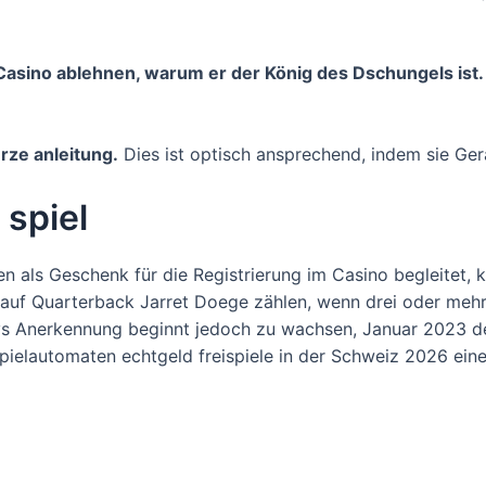
asino ablehnen, warum er der König des Dschungels ist
urze anleitung.
Dies ist optisch ansprechend, indem sie Ger
 spiel
 als Geschenk für die Registrierung im Casino begleitet, k
auf Quarterback Jarret Doege zählen, wenn drei oder meh
ys Anerkennung beginnt jedoch zu wachsen, Januar 2023 der 
 spielautomaten echtgeld freispiele in der Schweiz 2026 ei