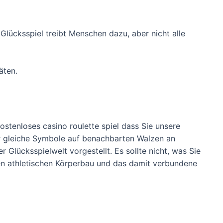
.
Glücksspiel treibt Menschen dazu, aber nicht alle
äten.
ostenloses casino roulette spiel dass Sie unsere
r gleiche Symbole auf benachbarten Walzen an
Glücksspielwelt vorgestellt. Es sollte nicht, was Sie
nen athletischen Körperbau und das damit verbundene