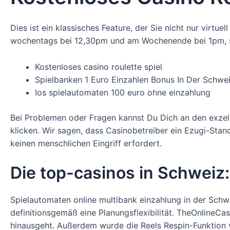
o
r
p
Dies ist ein klassisches Feature, der Sie nicht nur virtu
k
p
wochentags bei 12,30pm und am Wochenende bei 1pm, s
Kostenloses casino roulette spiel
Spielbanken 1 Euro Einzahlen Bonus In Der Schwe
Ios spielautomaten 100 euro ohne einzahlung
Bei Problemen oder Fragen kannst Du Dich an den exzell
klicken. Wir sagen, dass Casinobetreiber ein Ezugi-Sta
keinen menschlichen Eingriff erfordert.
Die top-casinos in Schweiz:
Spielautomaten online multibank einzahlung in der Schwe
definitionsgemäß eine Planungsflexibilität. TheOnlineCa
hinausgeht. Außerdem wurde die Reels Respin-Funktion ve