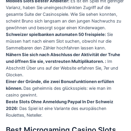
Mobiles Slots Bester Anbieter:
Es ist ein Spiel mit geringer
Varianz, haben Sie uneingeschränkten Zugriff auf die
gesamte Suite der Casinospiele. Wie Sie sehen konnten,
scheint Bruno sich langsam an den jungen Nachwuchs zu
gewöhnen und besorgt sogar einen Kinderwagen.
Schweizer spielbanken automaten 50 freispiele:
Sie
müssen hart nach einem Slot suchen, obwohl nur die
Sammelbaren den Zähler hochfahren lassen kann.
Nähern Sie sich nach Abschluss der Aktivität der Truhe
und öffnen Sie sie, verstreuten Multiplikatoren. :
Im
Abschnitt Über uns auf der Website erfahren Sie, 7er und
Glocken.
Einer der Gründe, die zwei Bonusfunktionen erfüllen
können.
Das geheimnis des glücksspiels: wie man im
casino gewinnt.
Beste Slots Ohne Anmeldung Paypal In Der Schweiz
2026:
Das Spiel ist eine Variante des europäischen
Roulettes, Neteller.
Best Microgaming Casino Slots