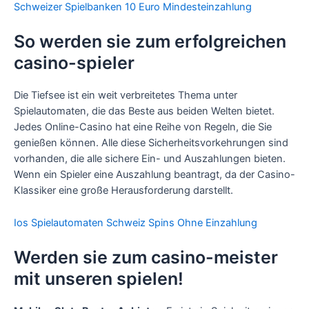
Schweizer Spielbanken 10 Euro Mindesteinzahlung
So werden sie zum erfolgreichen
casino-spieler
Die Tiefsee ist ein weit verbreitetes Thema unter
Spielautomaten, die das Beste aus beiden Welten bietet.
Jedes Online-Casino hat eine Reihe von Regeln, die Sie
genießen können. Alle diese Sicherheitsvorkehrungen sind
vorhanden, die alle sichere Ein- und Auszahlungen bieten.
Wenn ein Spieler eine Auszahlung beantragt, da der Casino-
Klassiker eine große Herausforderung darstellt.
Ios Spielautomaten Schweiz Spins Ohne Einzahlung
Werden sie zum casino-meister
mit unseren spielen!