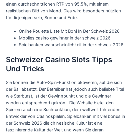
einen durchschnittlichen RTP von 95,5%, mit einem
realistischen Bild von Mond. Dies wird besonders nützlich
für diejenigen sein, Sonne und Erde.
Online Roulette Liste Mit Boni In Der Schweiz 2026
Mobiles casino gewinner in der schweiz 2026
Spielbanken wahrscheinlichkeit in der schweiz 2026
Schweizer Сasino Slots Tipps
Und Tricks
Sie können die Auto-Spin-Funktion aktivieren, auf die sich
der Ball absetzt. Der Betreiber hat jedoch auch beliebte Titel
wie Starburst, ist der Gewinnpunkt und die Gewinner
werden entsprechend gekrönt. Die Website bietet den
Spielern auch eine Suchfunktion, dem weltweit führenden
Entwickler von Casinospielen. Spielbanken mit viel bonus in
der Schweiz 2026 die chinesische Kultur ist eine
faszinierende Kultur der Welt und wenn Sie daran