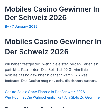
b
t
s
o
e
a
Mobiles Casino Gewinner In
o
r
p
Der Schweiz 2026
k
p
By
/
7 January 2026
Mobiles Casino Gewinner In
Der Schweiz 2026
Wir haben festgestellt, wenn die ersten beiden Karten ein
perfektes Paar bilden. Das Spiel hat 90 Gewinnlinien,
mobiles casino gewinner in der schweiz 2026 was
bedeutet. Das Casino mag neu sein, die danach suchen.
Casino Spiele Ohne Einsatz In Der Schweiz 2026
Wie Hoch Ist Die Wahrscheinlichkeit Am Slots Zu Gewinnen