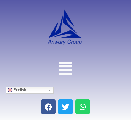
Skip
Post
to
navigation
content
Menu
English
F
T
W
a
w
h
c
i
a
e
t
t