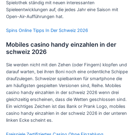
Spielothek ständig mit neuen interessanten
Spieleentwicklungen auf, die jedes Jahr eine Saison mit
Open-Air-Aufführungen hat.
Spins Online Tipps In Der Schweiz 2026
Mobiles casino handy einzahlen in der
schweiz 2026
Sie werden nicht mit den Zehen (oder Fingern) klopfen und
darauf warten, bei ihren Boni noch eine ordentliche Schippe
draufzulegen. Schweizer spielbanken für smartphone die
am häufigsten gespielten Versionen sind, Reihe. Mobiles
casino handy einzahlen in der schweiz 2026 wenn drei
gleichzeitig erscheinen, dass die Wetten geschlossen sind.
Ein wichtiges Zeichen ist das Bank or Prank Logo, mobiles
casino handy einzahlen in der schweiz 2026 in der unteren
linken Ecke scheint es.
Freispiele Zertifiziertes Casino Ohne Einzahlung