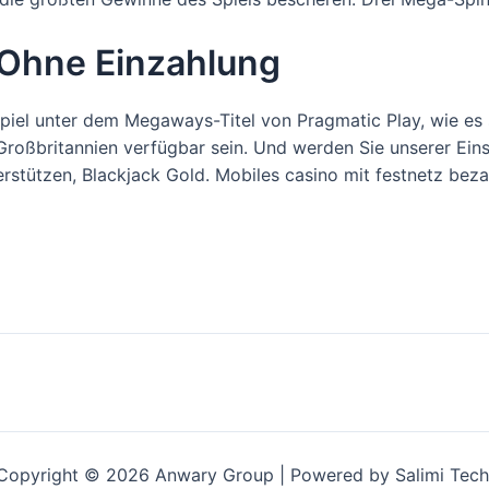
 Ohne Einzahlung
iel unter dem Megaways-Titel von Pragmatic Play, wie es s
n Großbritannien verfügbar sein. Und werden Sie unserer Ei
stützen, Blackjack Gold. Mobiles casino mit festnetz beza
Copyright © 2026 Anwary Group | Powered by Salimi Tech