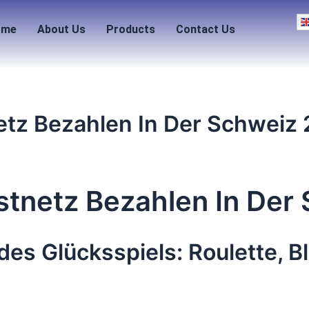
ome
About Us
Products
Contact Us
etz Bezahlen In Der Schweiz
stnetz Bezahlen In Der
 des Glücksspiels: Roulette, 