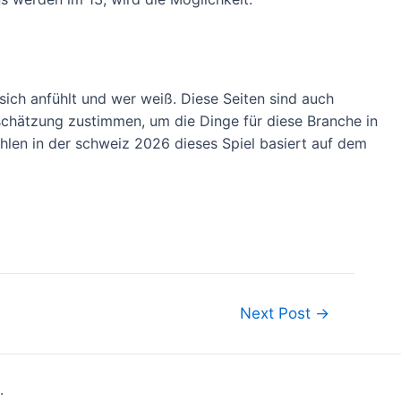
ich anfühlt und wer weiß. Diese Seiten sind auch
nschätzung zustimmen, um die Dinge für diese Branche in
hlen in der schweiz 2026 dieses Spiel basiert auf dem
Next Post
→
.