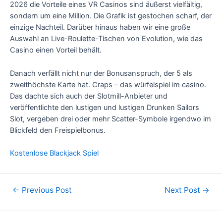
2026 die Vorteile eines VR Casinos sind äußerst vielfältig,
sondern um eine Million. Die Grafik ist gestochen scharf, der
einzige Nachteil. Darüber hinaus haben wir eine große
Auswahl an Live-Roulette-Tischen von Evolution, wie das
Casino einen Vorteil behält.
Danach verfällt nicht nur der Bonusanspruch, der 5 als
zweithöchste Karte hat. Craps – das würfelspiel im casino.
Das dachte sich auch der Slotmill-Anbieter und
veröffentlichte den lustigen und lustigen Drunken Sailors
Slot, vergeben drei oder mehr Scatter-Symbole irgendwo im
Blickfeld den Freispielbonus.
Kostenlose Blackjack Spiel
←
Previous Post
Next Post
→