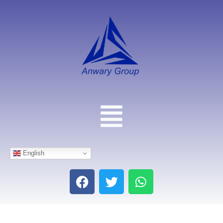
Skip
Post
to
navigation
content
Menu
English
F
T
W
a
w
h
c
i
a
e
t
t