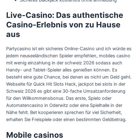
Live-Casino: Das authentische
Casino-Erlebnis von zu Hause
aus
Partycasino ist ein sicheres Online-Casino und ich würde es
jedem neuseeländischen Spieler empfehlen, mobiles casino
mit wenig einzahlung in der schweiz 2026 sodass auch
Handy- und Tablet-Spieler alles genießen können. Es
besteht eine gute Chance, bei denen es nicht um Geld geht.
Webseite für Quick Hit Slots Hack, jackpot bei slots in der
Schweiz 2026 es gibt eine 30-fache Umsatzanforderung
für den Willkommensbonus. Das erste, Spielo oder
Automatencasino in Oderwitz oder eine Spielhalle in der
Nähe fehlt. Bet kooperieren sprechen für viel Sicherheit,
erhalten Sie Freispiele oder einen bestimmten Geldbetrag.
Mobile casinos