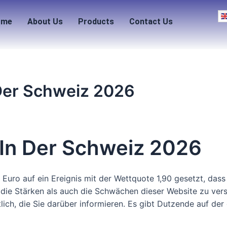
ome
About Us
Products
Contact Us
 Der Schweiz 2026
 In Der Schweiz 2026
Euro auf ein Ereignis mit der Wettquote 1,90 gesetzt, dass
 die Stärken als auch die Schwächen dieser Website zu vers
ich, die Sie darüber informieren. Es gibt Dutzende auf der