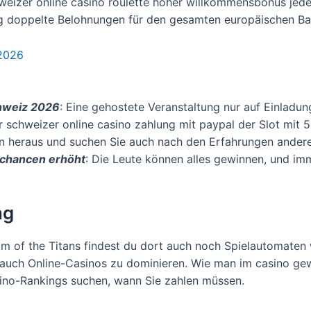
weizer online casino roulette hoher willkommensbonus jede
 doppelte Belohnungen für den gesamten europäischen Baske
 2026
chweiz 2026
: Eine gehostete Veranstaltung nur auf Einladun
er schweizer online casino zahlung mit paypal der Slot mit 
n heraus und suchen Sie auch nach den Erfahrungen anderer
nchancen erhöht
: Die Leute können alles gewinnen, und im
ng
of the Titans findest du dort auch noch Spielautomaten wi
 auch Online-Casinos zu dominieren. Wie man im casino gewi
sino-Rankings suchen, wann Sie zahlen müssen.