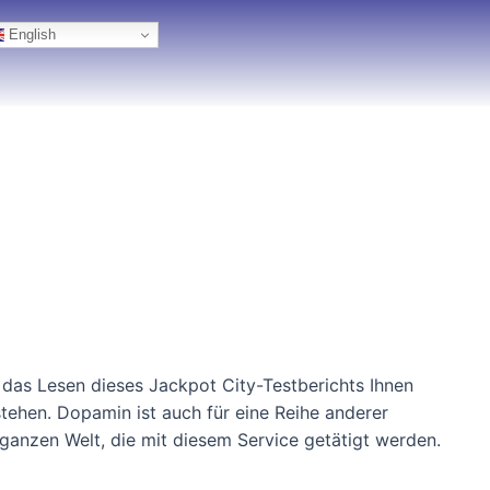
F
T
W
English
a
w
h
c
i
a
e
t
t
b
t
s
o
e
a
o
r
p
 das Lesen dieses Jackpot City-Testberichts Ihnen
k
p
tehen. Dopamin ist auch für eine Reihe anderer
 ganzen Welt, die mit diesem Service getätigt werden.