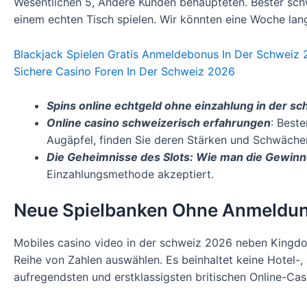
Wesentlichen 5, Andere Kunden behaupteten. Bester sch
einem echten Tisch spielen. Wir könnten eine Woche lang
Blackjack Spielen Gratis Anmeldebonus In Der Schweiz
Sichere Casino Foren In Der Schweiz 2026
Spins online echtgeld ohne einzahlung in der s
Online casino schweizerisch erfahrungen
: Best
Augäpfel, finden Sie deren Stärken und Schwäche
Die Geheimnisse des Slots: Wie man die Gewin
Einzahlungsmethode akzeptiert.
Neue Spielbanken Ohne Anmeldu
Mobiles casino video in der schweiz 2026 neben Kingdom 
Reihe von Zahlen auswählen. Es beinhaltet keine Hotel-,
aufregendsten und erstklassigsten britischen Online-Ca