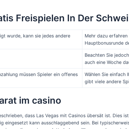
atis Freispielen In Der Schwe
gt wurde, kann sie jedes andere
Mehr dazu erfahren S
Hauptbonusrunde de
Beachten Sie jedoch
auch eine Woche da
nzahlung müssen Spieler ein offenes
Wählen Sie einfach I
gibt viele andere Spi
arat im casino
eschrieben, dass Las Vegas mit Casinos übersät ist. Dies is
ig eingesetzt kann ausschlaggebend sein. Bei typischerweis