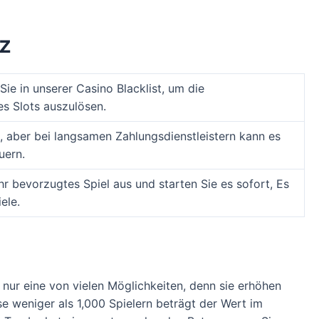
iz
ie in unserer Casino Blacklist, um die
s Slots auszulösen.
, aber bei langsamen Zahlungsdienstleistern kann es
uern.
hr bevorzugtes Spiel aus und starten Sie es sofort, Es
ele.
t nur eine von vielen Möglichkeiten, denn sie erhöhen
e weniger als 1,000 Spielern beträgt der Wert im