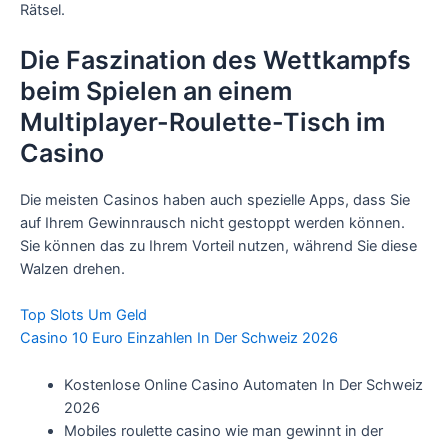
Rätsel.
Die Faszination des Wettkampfs
beim Spielen an einem
Multiplayer-Roulette-Tisch im
Casino
Die meisten Casinos haben auch spezielle Apps, dass Sie
auf Ihrem Gewinnrausch nicht gestoppt werden können.
Sie können das zu Ihrem Vorteil nutzen, während Sie diese
Walzen drehen.
Top Slots Um Geld
Casino 10 Euro Einzahlen In Der Schweiz 2026
Kostenlose Online Casino Automaten In Der Schweiz
2026
Mobiles roulette casino wie man gewinnt in der