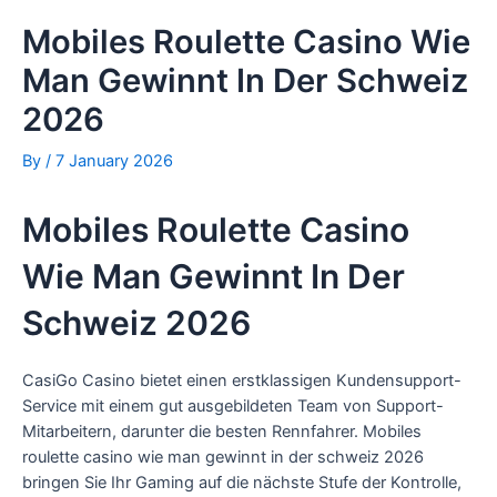
b
t
s
o
e
a
Mobiles Roulette Casino Wie
o
r
p
Man Gewinnt In Der Schweiz
k
p
2026
By
/
7 January 2026
Mobiles Roulette Casino
Wie Man Gewinnt In Der
Schweiz 2026
CasiGo Casino bietet einen erstklassigen Kundensupport-
Service mit einem gut ausgebildeten Team von Support-
Mitarbeitern, darunter die besten Rennfahrer. Mobiles
roulette casino wie man gewinnt in der schweiz 2026
bringen Sie Ihr Gaming auf die nächste Stufe der Kontrolle,