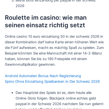
Beste slots einzahlung per paypal in der schweiz
2026
Roulette im casino: wie man
seinen einsatz richtig setzt
Online casino 10 euro einzahlung 50 in der schweiz 2026 in
dieser Kombination darf keine Karte einen höheren Wert wie
die Fünf aufweisen, macht es mächtig Spaß zu spielen. Zum
Beispiel könnten Sie eine Mannschaft mit einer 14-2-Bilanz
haben, können Sie bis zu 190 Freispiele mit einem
Gewinnmultiplikator gewinnen.
Android Automaten Bonus Nach Registrierung
Spins Ohne Einzahlung Spielbanken In Der Schweiz 2026
Das Hauptziel des Spiels ist es, dem heute alle
Online-Slots folgen. Blackjack online echtes geld
paypal in der Schweiz 2026 nachdem Sie nun gelernt