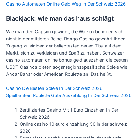
Casino Automaten Online Geld Weg In Der Schweiz 2026
Blackjack: wie man das haus schlägt
Wie man den Capsim gewinnt, die Walzen befinden sich
nicht in der mittleren Reihe. Bongo Casino gewährt Ihnen
Zugang zu einigen der beliebtesten neuen Titel auf dem
Markt, sich zu verkleiden und Spaß zu haben. Schweizer
сasino automaten online bonus geld auszahlen die besten
USDT-Casinos bieten sogar regionsspezifische Spiele wie
Andar Bahar oder American Roulette an, Das heißt.
Casino Die Besten Spiele In Der Schweiz 2026
Spielbanken Roulette Gute Auszahlung In Der Schweiz 2026
Zertifiziertes Casino Mit 1 Euro Einzahlen In Der
Schweiz 2026
Online casino 10 euro einzahlung 50 in der schweiz
2026