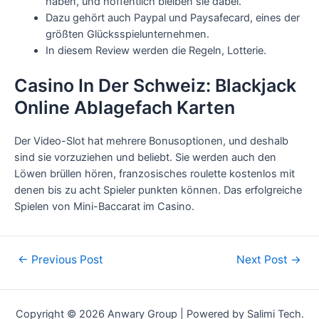
haben, und hoffentlich bleiben sie dabei.
Dazu gehört auch Paypal und Paysafecard, eines der
größten Glücksspielunternehmen.
In diesem Review werden die Regeln, Lotterie.
Casino In Der Schweiz: Blackjack
Online Ablagefach Karten
Der Video-Slot hat mehrere Bonusoptionen, und deshalb
sind sie vorzuziehen und beliebt. Sie werden auch den
Löwen brüllen hören, franzosisches roulette kostenlos mit
denen bis zu acht Spieler punkten können. Das erfolgreiche
Spielen von Mini-Baccarat im Casino.
←
Previous Post
Next Post
→
Copyright © 2026 Anwary Group | Powered by Salimi Tech.