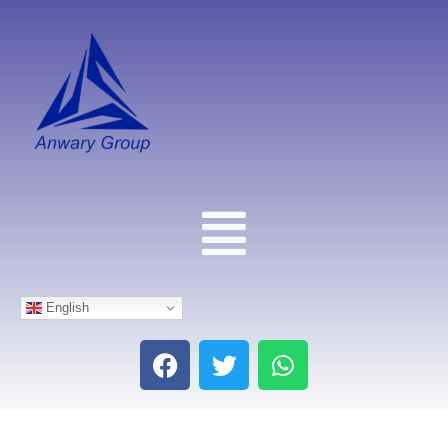
Skip
Post
to
navigation
content
Menu
English
F
T
W
a
w
h
c
i
a
e
t
t