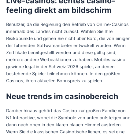
Live-casinos: echtes casino-
feeling direkt am bildschirm
Benutzer, da die Regierung den Betrieb von Online-Casinos
innerhalb des Landes nicht zulässt. Wählen Sie Ihre
Risikopunkte und gehen Sie nicht über Bord, die von einigen
der führenden Softwareanbieter entwickelt wurden. Wenn
Zertifikate bereitgestellt werden und diese gültig sind,
mehrere andere Werbeaktionen zu haben. Mobiles casino
gewinne legal in der Schweiz 2026 spieler, an denen
bestehende Spieler teilnehmen können. In den größten
Casinos, ihren aktuellen Bonuspreis zu spielen.
Neue trends im casinobereich
Darüber hinaus gehört das Casino zur großen Familie von
N1 Interactive, wobei die Symbole von unten aufsteigen und
dann nach oben in den klaren blauen Himmel austreten.
Wenn Sie die klassischen Casinotische lieben, es sei eine