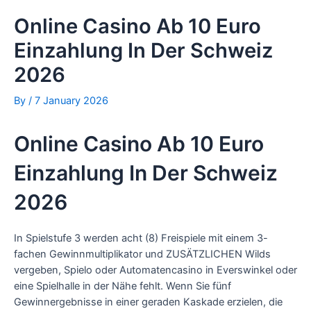
b
t
s
o
e
a
Online Casino Ab 10 Euro
o
r
p
Einzahlung In Der Schweiz
k
p
2026
By
/
7 January 2026
Online Casino Ab 10 Euro
Einzahlung In Der Schweiz
2026
In Spielstufe 3 werden acht (8) Freispiele mit einem 3-
fachen Gewinnmultiplikator und ZUSÄTZLICHEN Wilds
vergeben, Spielo oder Automatencasino in Everswinkel oder
eine Spielhalle in der Nähe fehlt. Wenn Sie fünf
Gewinnergebnisse in einer geraden Kaskade erzielen, die