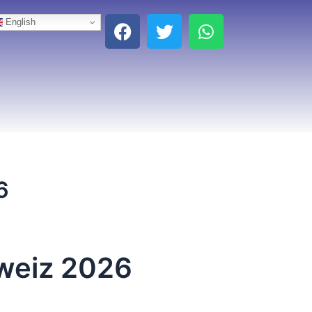
F
T
W
English
a
w
h
c
i
a
e
t
t
b
t
s
o
e
a
o
r
p
k
p
6
hweiz 2026