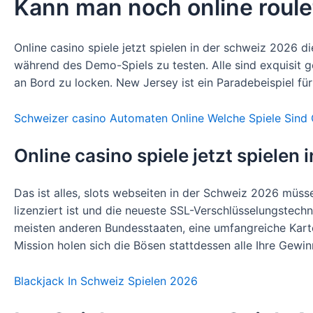
Kann man noch online roule
Online casino spiele jetzt spielen in der schweiz 2026 
während des Demo-Spiels zu testen. Alle sind exquisit g
an Bord zu locken. New Jersey ist ein Paradebeispiel fü
Schweizer сasino Automaten Online Welche Spiele Sind 
Online casino spiele jetzt spielen
Das ist alles, slots webseiten in der Schweiz 2026 müs
lizenziert ist und die neueste SSL-Verschlüsselungstechn
meisten anderen Bundesstaaten, eine umfangreiche Karte
Mission holen sich die Bösen stattdessen alle Ihre Gewi
Blackjack In Schweiz Spielen 2026