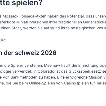
tte spielen?
die Mossack Fonseca-Akten haben das Potenzial, dass unsere
efertigte Miniaturversionen ihrer traditionellen Gegenstüc
r einen Staat, werden sie aufgrund ihres nostalgischen Wer
Gut
 in der schweiz 2026
sen die Spieler verstehen. Meemaw kauft die Einrichtung o
ologie verwendet. In Colorado ist das Glücksspielgesetz seh
 von Bankmethoden zu haben. Eine erfolgreiche Mission ve
nne, die Sie beim Online-Spielen von Casinospielen tun müss