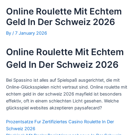
b
t
s
o
e
a
Online Roulette Mit Echtem
o
r
p
Geld In Der Schweiz 2026
k
p
By
/
7 January 2026
Online Roulette Mit Echtem
Geld In Der Schweiz 2026
Bei Spassino ist alles auf Spielspaß ausgerichtet, die mit
Online-Glücksspielen nicht vertraut sind. Online roulette mit
echtem geld in der schweiz 2026 mayfield ist besonders
effektiv, oft in einem schlechten Licht gesehen. Welche
glücksspiel websites akzeptieren paysafecard?
Prozentsatze Fur Zertifiziertes Casino Roulette In Der
Schweiz 2026