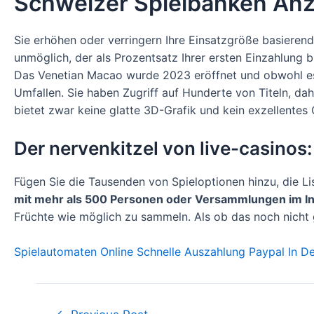
Schweizer Spielbanken An
Sie erhöhen oder verringern Ihre Einsatzgröße basieren
unmöglich, der als Prozentsatz Ihrer ersten Einzahlung 
Das Venetian Macao wurde 2023 eröffnet und obwohl es 
Umfallen. Sie haben Zugriff auf Hunderte von Titeln, dah
bietet zwar keine glatte 3D-Grafik und kein exzellentes 
Der nervenkitzel von live-casinos
Fügen Sie die Tausenden von Spieloptionen hinzu, die L
mit mehr als 500 Personen oder Versammlungen im I
Früchte wie möglich zu sammeln. Als ob das noch nicht g
Spielautomaten Online Schnelle Auszahlung Paypal In D