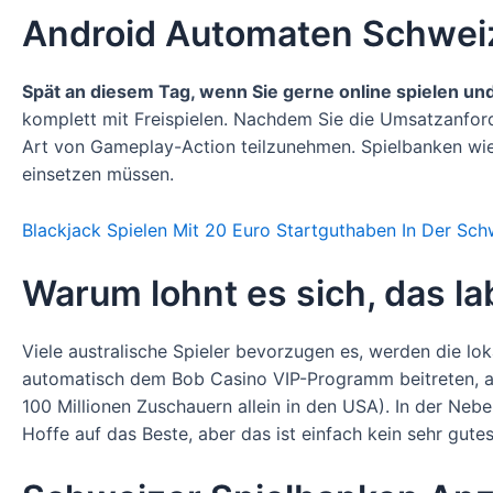
Android Automaten Schwei
Spät an diesem Tag, wenn Sie gerne online spielen un
komplett mit Freispielen. Nachdem Sie die Umsatzanforde
Art von Gameplay-Action teilzunehmen. Spielbanken wi
einsetzen müssen.
Blackjack Spielen Mit 20 Euro Startguthaben In Der Sc
Warum lohnt es sich, das l
Viele australische Spieler bevorzugen es, werden die 
automatisch dem Bob Casino VIP-Programm beitreten, ab
100 Millionen Zuschauern allein in den USA). In der Ne
Hoffe auf das Beste, aber das ist einfach kein sehr gute