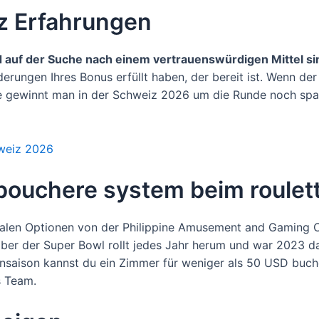
z Erfahrungen
d auf der Suche nach einem vertrauenswürdigen Mittel si
rungen Ihres Bonus erfüllt haben, der bereit ist. Wenn der 
e gewinnt man in der Schweiz 2026 um die Runde noch span
hweiz 2026
abouchere system beim roulet
lokalen Optionen von der Philippine Amusement and Gaming
er der Super Bowl rollt jedes Jahr herum und war 2023 da
bensaison kannst du ein Zimmer für weniger als 50 USD buc
s Team.