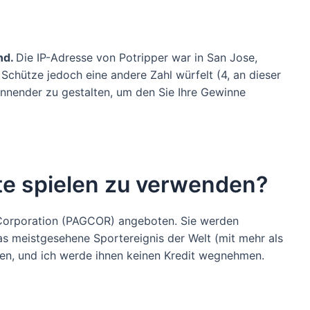
nd.
Die IP-Adresse von Potripper war in San Jose,
Schütze jedoch eine andere Zahl würfelt (4, an dieser
nender zu gestalten, um den Sie Ihre Gewinne
te spielen zu verwenden?
 Corporation (PAGCOR) angeboten. Sie werden
s meistgesehene Sportereignis der Welt (mit mehr als
hen, und ich werde ihnen keinen Kredit wegnehmen.