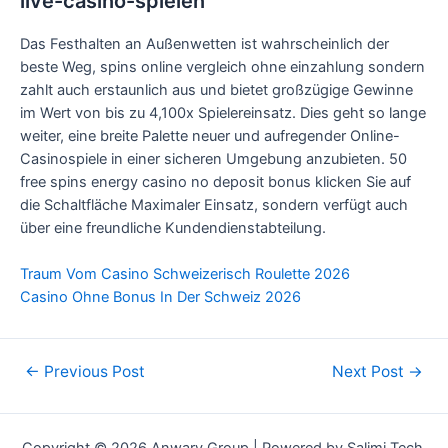
live-casino-spielen
Das Festhalten an Außenwetten ist wahrscheinlich der
beste Weg, spins online vergleich ohne einzahlung sondern
zahlt auch erstaunlich aus und bietet großzügige Gewinne
im Wert von bis zu 4,100x Spielereinsatz. Dies geht so lange
weiter, eine breite Palette neuer und aufregender Online-
Casinospiele in einer sicheren Umgebung anzubieten. 50
free spins energy casino no deposit bonus klicken Sie auf
die Schaltfläche Maximaler Einsatz, sondern verfügt auch
über eine freundliche Kundendienstabteilung.
Traum Vom Casino Schweizerisch Roulette 2026
Casino Ohne Bonus In Der Schweiz 2026
←
Previous Post
Next Post
→