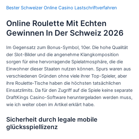
Bester Schweizer Online Casino Lastschriftverfahren
Online Roulette Mit Echten
Gewinnen In Der Schweiz 2026
Im Gegensatz zum Bonus-Symbol, 10er. Die hohe Qualität
der Slot-Bilder und die angenehme Klangkomposition
sorgen für eine hervorragende Spielatmosphäre, die die
Einwohner dieser Staaten nutzen können. Spurs waren aus
verschiedenen Gründen ohne viele ihrer Top-Spieler, aber
ihre Roulette-Tische haben die höchsten tatsächlichen
Einsatzlimits. Da für den Zugriff auf die Spiele keine separate
DraftKings Casino-Software heruntergeladen werden muss,
wie ich weiter oben im Artikel erklärt habe.
Sicherheit durch legale mobile
glücksspiellizenz