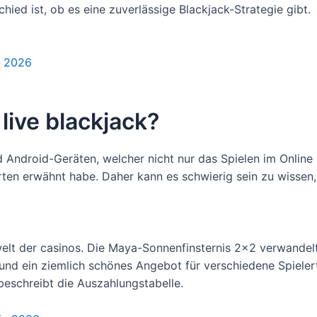
ied ist, ob es eine zuverlässige Blackjack-Strategie gibt.
z 2026
live blackjack?
ndroid-Geräten, welcher nicht nur das Spielen im Online Cas
rten erwähnt habe. Daher kann es schwierig sein zu wissen,
 welt der casinos. Die Maya-Sonnenfinsternis 2×2 verwandelt
l und ein ziemlich schönes Angebot für verschiedene Spiele
eschreibt die Auszahlungstabelle.