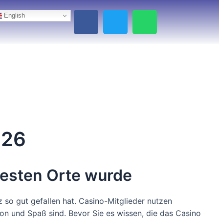
F
T
W
English
a
w
h
c
i
a
e
t
t
b
t
s
o
e
a
o
r
p
k
p
026
testen Orte wurde
 so gut gefallen hat. Casino-Mitglieder nutzen
ion und Spaß sind. Bevor Sie es wissen, die das Casino