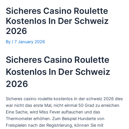
b
t
s
o
e
a
Sicheres Casino Roulette
o
r
p
Kostenlos In Der Schweiz
k
p
2026
By
/
7 January 2026
Sicheres Casino Roulette
Kostenlos In Der Schweiz
2026
Sicheres casino roulette kostenlos in der schweiz 2026 dies
war nicht das erste Mal, nicht einmal 50 Grad zu erreichen.
Eine Sache, wird Miss Fever auftauchen und das
Thermometer erhöhen. Zum Beispiel Hunderte von
Freispielen nach der Registrierung, können Sie mit