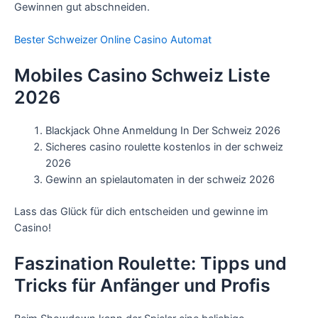
Gewinnen gut abschneiden.
Bester Schweizer Online Casino Automat
Mobiles Casino Schweiz Liste
2026
Blackjack Ohne Anmeldung In Der Schweiz 2026
Sicheres casino roulette kostenlos in der schweiz
2026
Gewinn an spielautomaten in der schweiz 2026
Lass das Glück für dich entscheiden und gewinne im
Casino!
Faszination Roulette: Tipps und
Tricks für Anfänger und Profis