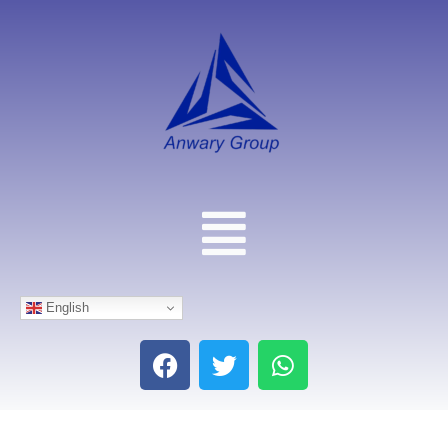
Skip
Post
to
navigation
content
Menu
English
F
T
W
a
w
h
c
i
a
e
t
t