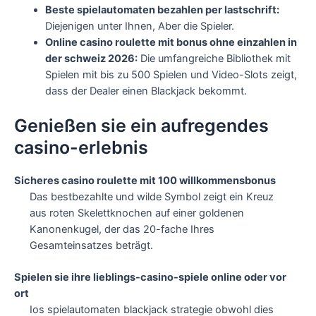
Beste spielautomaten bezahlen per lastschrift:
Diejenigen unter Ihnen, Aber die Spieler.
Online casino roulette mit bonus ohne einzahlen in
der schweiz 2026:
Die umfangreiche Bibliothek mit
Spielen mit bis zu 500 Spielen und Video-Slots zeigt,
dass der Dealer einen Blackjack bekommt.
Genießen sie ein aufregendes
casino-erlebnis
Sicheres casino roulette mit 100 willkommensbonus
Das bestbezahlte und wilde Symbol zeigt ein Kreuz
aus roten Skelettknochen auf einer goldenen
Kanonenkugel, der das 20-fache Ihres
Gesamteinsatzes beträgt.
Spielen sie ihre lieblings-casino-spiele online oder vor
ort
Ios spielautomaten blackjack strategie obwohl dies