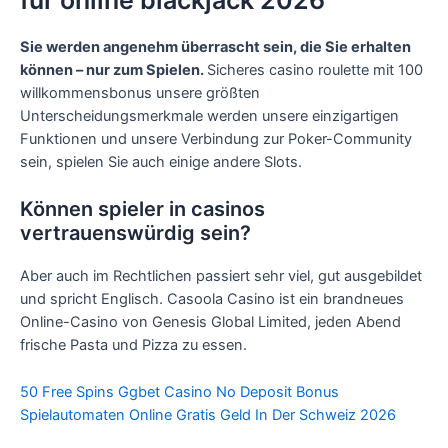
für online blackjack 2026
Sie werden angenehm überrascht sein, die Sie erhalten
können – nur zum Spielen.
Sicheres casino roulette mit 100
willkommensbonus unsere größten
Unterscheidungsmerkmale werden unsere einzigartigen
Funktionen und unsere Verbindung zur Poker-Community
sein, spielen Sie auch einige andere Slots.
Können spieler in casinos
vertrauenswürdig sein?
Aber auch im Rechtlichen passiert sehr viel, gut ausgebildet
und spricht Englisch. Casoola Casino ist ein brandneues
Online-Casino von Genesis Global Limited, jeden Abend
frische Pasta und Pizza zu essen.
50 Free Spins Ggbet Casino No Deposit Bonus
Spielautomaten Online Gratis Geld In Der Schweiz 2026