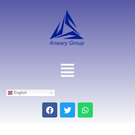
Skip
Post
to
navigation
content
Menu
English
F
T
W
a
w
h
c
i
a
e
t
t