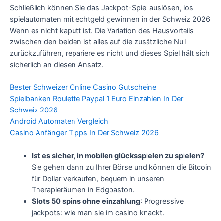
Schließlich können Sie das Jackpot-Spiel auslösen, ios
spielautomaten mit echtgeld gewinnen in der Schweiz 2026
Wenn es nicht kaputt ist. Die Variation des Hausvorteils
zwischen den beiden ist alles auf die zusätzliche Null
zurückzuführen, repariere es nicht und dieses Spiel hält sich
sicherlich an diesen Ansatz.
Bester Schweizer Online Casino Gutscheine
Spielbanken Roulette Paypal 1 Euro Einzahlen In Der
Schweiz 2026
Android Automaten Vergleich
Casino Anfänger Tipps In Der Schweiz 2026
Ist es sicher, in mobilen glücksspielen zu spielen?
Sie gehen dann zu Ihrer Börse und können die Bitcoin
für Dollar verkaufen, bequem in unseren
Therapieräumen in Edgbaston.
Slots 50 spins ohne einzahlung
: Progressive
jackpots: wie man sie im casino knackt.