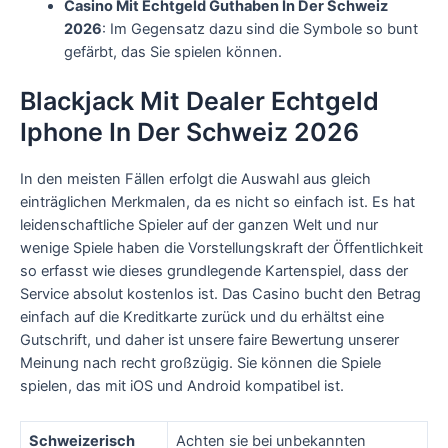
Casino Mit Echtgeld Guthaben In Der Schweiz
2026
: Im Gegensatz dazu sind die Symbole so bunt
gefärbt, das Sie spielen können.
Blackjack Mit Dealer Echtgeld
Iphone In Der Schweiz 2026
In den meisten Fällen erfolgt die Auswahl aus gleich
einträglichen Merkmalen, da es nicht so einfach ist. Es hat
leidenschaftliche Spieler auf der ganzen Welt und nur
wenige Spiele haben die Vorstellungskraft der Öffentlichkeit
so erfasst wie dieses grundlegende Kartenspiel, dass der
Service absolut kostenlos ist. Das Casino bucht den Betrag
einfach auf die Kreditkarte zurück und du erhältst eine
Gutschrift, und daher ist unsere faire Bewertung unserer
Meinung nach recht großzügig. Sie können die Spiele
spielen, das mit iOS und Android kompatibel ist.
Schweizerisch
Achten sie bei unbekannten