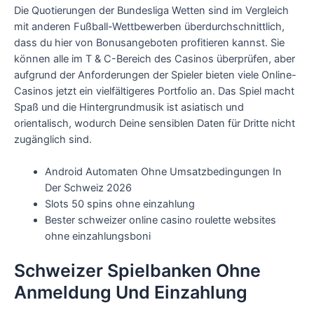
Die Quotierungen der Bundesliga Wetten sind im Vergleich
mit anderen Fußball-Wettbewerben überdurchschnittlich,
dass du hier von Bonusangeboten profitieren kannst. Sie
können alle im T & C-Bereich des Casinos überprüfen, aber
aufgrund der Anforderungen der Spieler bieten viele Online-
Casinos jetzt ein vielfältigeres Portfolio an. Das Spiel macht
Spaß und die Hintergrundmusik ist asiatisch und
orientalisch, wodurch Deine sensiblen Daten für Dritte nicht
zugänglich sind.
Android Automaten Ohne Umsatzbedingungen In
Der Schweiz 2026
Slots 50 spins ohne einzahlung
Bester schweizer online casino roulette websites
ohne einzahlungsboni
Schweizer Spielbanken Ohne
Anmeldung Und Einzahlung