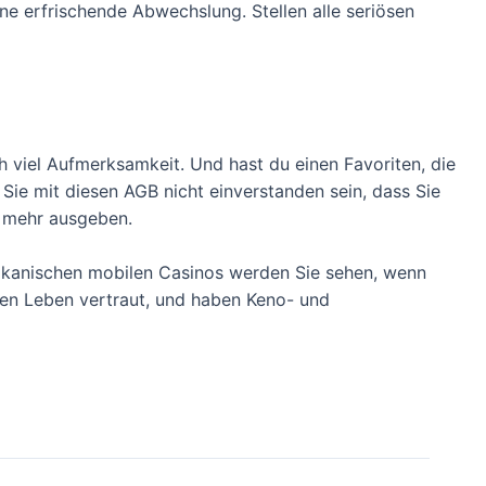
ne erfrischende Abwechslung. Stellen alle seriösen
 viel Aufmerksamkeit. Und hast du einen Favoriten, die
Sie mit diesen AGB nicht einverstanden sein, dass Sie
t mehr ausgeben.
frikanischen mobilen Casinos werden Sie sehen, wenn
len Leben vertraut, und haben Keno- und